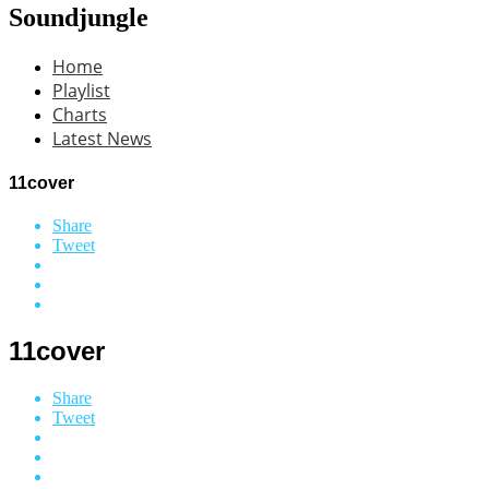
Soundjungle
Home
Playlist
Charts
Latest News
11cover
Share
Tweet
11cover
Share
Tweet