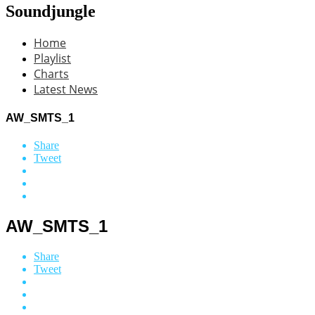
Soundjungle
Home
Playlist
Charts
Latest News
AW_SMTS_1
Share
Tweet
AW_SMTS_1
Share
Tweet