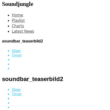
Soundjungle
Home
Playlist
Charts
Latest News
soundbar_teaserbild2
Share
Tweet
soundbar_teaserbild2
Share
Tweet