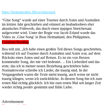
https://beabadoobee.ffm.to/gluesong
“Glue Song“ wurde auf einer Tournee durch Asien und Australien
im letzten Jahr geschrieben und erinnert an beabadoobees eher
akustisches Frühwerk, das durch einen üppigen Streichersatz
aufgewertet wird. Unter der Regie von Jacob Erland wurde das
Video zu ‚Glue Song‘ in Beas Heimatland, den Philippinen,
gedreht.
Continue Reading
Bea teilt mit, „Ich habe einen großen Teil dieses Songs geschrieben,
während ich auf Tournee durch Australien und Asien war, auf dem
Rücksitz eines Autos und auf Reisen. Es ist ein von Herzen
kommender Song, der mir viel bedeutet…. Ein Liebeslied und das
erste, das ich in meiner neuen Beziehung geschrieben habe.
Normalerweise schreibe ich Lieder, die traurig sind. In der
Vergangenheit waren die Texte meist traurig, auch wenn sie nicht
traurig klingen, wenn ich zurückblicke. In diesem Song bin ich zum
ersten Mal richtig glücklich. Ich bin zum ersten Mal seit langer Zeit
wieder richtig positiv gestimmt und fühle Liebe.
Advertisement