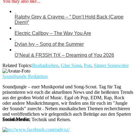
You may also like...
Ralphy Grey & Craymo – “ Don’t Hold Back (Carpe
Diem)“
Electric Callboy – The Way You Are
Dylan Ivy – Song of the Summer
O’Neal & FR3SH TrX – Dreaming of You 2026
Related Topics:
Beabadoobee
,
Glue Song
,
Pop
,
Singer Songwriter
Soundjungle Redaktion
Soundjungle – euer Musikportal und Song-Scout. Tag für Tag
präsentieren wir euch die aktuellsten News und die heißesten Trends
aus der großen World of Music. Egal ob Pop, EDM, Rap, Rock
oder andere Musikrichtungen, wir finden uns für euch im "Jungle
der Sounds" zurecht . Neben musikalischen Themen recherchieren
und veröffentlichen wir gelegentlich auch Beiträge aus den Sparten
Social Media:
Entertainment, Technik und Reisen.
https://www.facebook.com/radvxz/