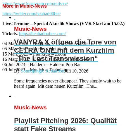
https://www.instagram.com/radvxz/
More in Music-News
https://twitter.com/beabad00bee
Live-Termine – Special Akustik Shows (VVK Start am 15.02.)
Music-News
Tickets
:
https://beabadoobee.com/
VANYRA X öffnen die Tore von
04 März 2023 – Hamburg – Uebel & Gefährlich
05 März 2023 – Berlin – Metropol
CETRA ONE mit dem Kurzfilm
15 März 2023 – Frankfurt – Zoom
„The Lost Transmission“
16 März 2023 – Köln – Bürgerhaus Stollwerck
06 Juli 2023 – Haldern – Haldern Pop Bar
09 Juli 2023 – Munich – Technikum
By
Soundjungle Redaktion
Juli 10, 2026
Some frequencies never disappear. They simply wait to be
heard again. Mit dem neuen Kurzfilm „The...
Music-News
Playlist Pitching 2026: Qualität
statt Fake Streams