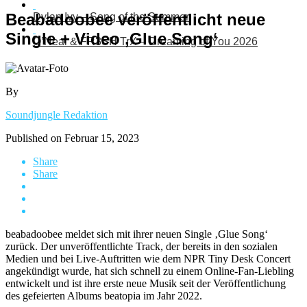
Beabadoobee veröffentlicht neue
Dylan Ivy – Song of the Summer
Single + Video ‚Glue Song‘
O’Neal & FR3SH TrX – Dreaming of You 2026
By
Soundjungle Redaktion
Published on
Februar 15, 2023
Share
Share
beabadoobee meldet sich mit ihrer neuen Single ‚Glue Song‘
zurück. Der unveröffentlichte Track, der bereits in den sozialen
Medien und bei Live-Auftritten wie dem NPR Tiny Desk Concert
angekündigt wurde, hat sich schnell zu einem Online-Fan-Liebling
entwickelt und ist ihre erste neue Musik seit der Veröffentlichung
des gefeierten Albums beatopia im Jahr 2022.