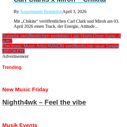
By
Soundjungle Redaktion
April 3, 2026
Mit „Chikita“ veröffentlichen Carl Clark und Miroh am 03.
April 2026 einen Track, der Energie, Attitude...
Rumelis veröffentlichen perfekten Late-Night-Drive Song „4
a.m.“
Electronic Music Artist AVAION veröffentlichte neue Single
„BROKEN“
Advertisement
Trending
New Music Friday
Nighth4wk – Feel the vibe
Musik Events