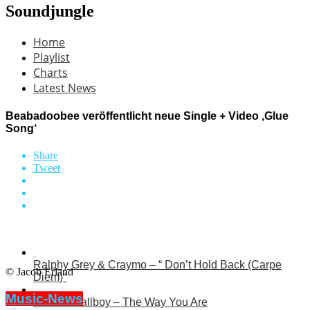
Soundjungle
Home
Playlist
Charts
Latest News
Beabadoobee veröffentlicht neue Single + Video ‚Glue
Song‘
Share
Tweet
Ralphy Grey & Craymo – “ Don’t Hold Back (Carpe
© Jacob Erland
Diem)“
Music-News
Electric Callboy – The Way You Are