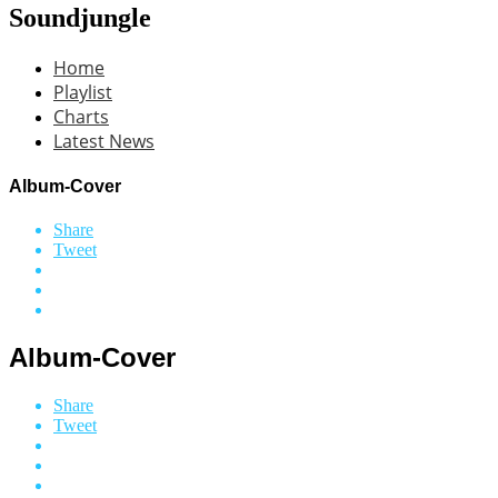
Soundjungle
Home
Playlist
Charts
Latest News
Album-Cover
Share
Tweet
Album-Cover
Share
Tweet