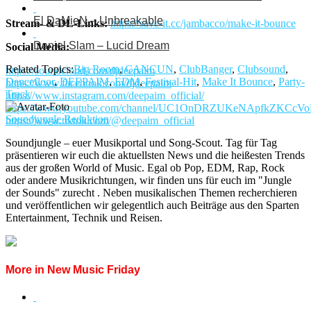
El DaMieN – Unbreakable
Stream- & DL-Links:
https://save-it.cc/jambacco/make-it-bounce
Daniel Slam – Lucid Dream
Social Media:
Related Topics:
Big Room
,
CANCUN
,
ClubBanger
,
Clubsound
,
https://soundcloud.com/djdeepaim
Dancefloor
,
DEEPAIM
,
EDM
,
Festival-Hit
,
Make It Bounce
,
Party-
https://www.facebook.com/djdeepaim
Track
https://www.instagram.com/deepaim_official/
https://www.youtube.com/channel/UC1OnDRZUKeNApfkZKCcV
Soundjungle Redaktion
https://www.tiktok.com/@deepaim_official
Soundjungle – euer Musikportal und Song-Scout. Tag für Tag
präsentieren wir euch die aktuellsten News und die heißesten Trends
aus der großen World of Music. Egal ob Pop, EDM, Rap, Rock
oder andere Musikrichtungen, wir finden uns für euch im "Jungle
der Sounds" zurecht . Neben musikalischen Themen recherchieren
und veröffentlichen wir gelegentlich auch Beiträge aus den Sparten
Entertainment, Technik und Reisen.
More in New Music Friday