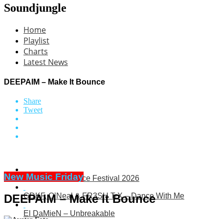
Soundjungle
Home
Playlist
Charts
Latest News
DEEPAIM – Make It Bounce
Share
Tweet
New Music Friday
Electric Sea Dance Festival 2026
GDKF, O’Neal & FR3SH TrX – Dance With Me
DEEPAIM – Make It Bounce
El DaMieN – Unbreakable