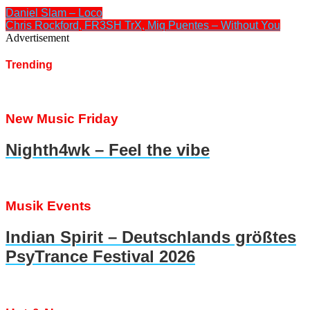
Daniel Slam – Loco
Chris Rockford, FR3SH TrX, Miq Puentes – Without You
Advertisement
Trending
New Music Friday
Nighth4wk – Feel the vibe
Musik Events
Indian Spirit – Deutschlands größtes
PsyTrance Festival 2026