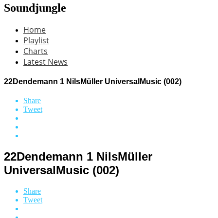
Soundjungle
Home
Playlist
Charts
Latest News
22Dendemann 1 NilsMüller UniversalMusic (002)
Share
Tweet
22Dendemann 1 NilsMüller
UniversalMusic (002)
Share
Tweet