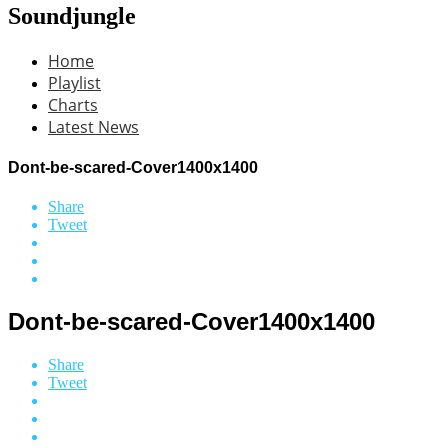
Soundjungle
Home
Playlist
Charts
Latest News
Dont-be-scared-Cover1400x1400
Share
Tweet
Dont-be-scared-Cover1400x1400
Share
Tweet