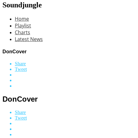
Soundjungle
Home
Playlist
Charts
Latest News
DonCover
Share
Tweet
DonCover
Share
Tweet