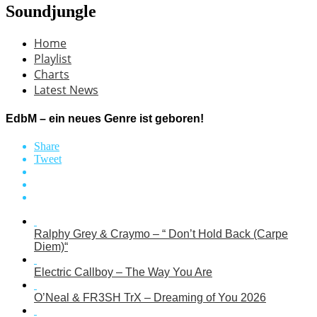
Soundjungle
Home
Playlist
Charts
Latest News
EdbM – ein neues Genre ist geboren!
Share
Tweet
Ralphy Grey & Craymo – “ Don’t Hold Back (Carpe
Diem)“
Electric Callboy – The Way You Are
O’Neal & FR3SH TrX – Dreaming of You 2026