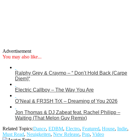
Advertisement
You may also like...
Ralphy Grey & Craymo – “ Don’t Hold Back (Carpe
Diem)“
Electric Callboy – The Way You Are
O’Neal & FR3SH TrX – Dreaming of You 2026
Jon Thomas & DJ Zabeat feat. Rachel Philipp –
Waiting (That Melon Guy Remix)
Related Topics:
Dance
,
EDBM
,
Electro
,
Featured
,
House
,
Indie
,
Must Read
,
Neuigkeiten
,
New Release
,
Pop
,
Video