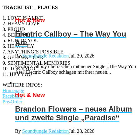
TRACKLIST – PLACES
1. LOVE IS ALIVE
Hot & New
2. HEAVY LOVE
3. PROUD
Electric Callboy – The Way You
4. BELIEVER
5. RUN TO YOU
Are
6. HEAVENLY
7. ANYTHING’S POSSIBLE
By
Soundjungle Redaktion
Juli 29, 2026
8. GETAWAY CAR
9. SENTIMENTAL MEMORIES
Electric Callboy überraschen mit neuer Single „The Way You
10. TORNADO
Are“ Electric Callboy schlagen mit ihrer neuen...
11. HEY YOU
WEITERE INFOS:
Homepage
Hot & New
Facebook
Pre-Order
Brandon Flowers – neues Album
und zweite Single „Paradise“
By
Soundjungle Redaktion
Juli 28, 2026