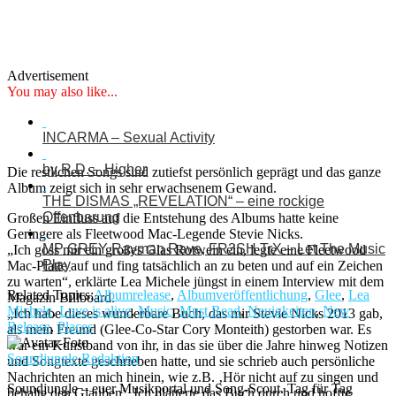
Advertisement
You may also like...
INCARMA – Sexual Activity
by R.D. – Higher
Die restlichen Songs sind zutiefst persönlich geprägt und das ganze
Album zeigt sich in sehr erwachsenem Gewand.
THE DISMAS „REVELATION“ – eine rockige
Offenbarung
Großen Einfluss auf die Entstehung des Albums hatte keine
Geringere als Fleetwood Mac-Legende Stevie Nicks.
MP GREY Rayman Rave, FR3SH TrX – Let The Music
„Ich goss mir ein großes Glas Rotwein ein, legte eine Fleetwood
Play
Mac-Platte auf und fing tatsächlich an zu beten und auf ein Zeichen
zu warten“, erklärte Lea Michele jüngst in einem Interview mit dem
Related Topics:
Albumrelease
,
Albumveröffentlichung
,
Glee
,
Lea
Magazin Billboard.
Michele
,
Love is alive
,
Music
,
Must Read
,
Neuigkeiten
,
New
„Ich habe dieses wunderbare Buch, das mir Stevie Nicks 2013 gab,
Release
,
Places
als mein Freund (Glee-Co-Star Cory Monteith) gestorben war. Es
war ein Kunstband von ihr, in das sie über die Jahre hinweg Notizen
Soundjungle Redaktion
und Songtexte geschrieben hatte, und sie schrieb auch persönliche
Nachrichten an mich hinein, wie z.B. ‚Hör nicht auf zu singen und
Soundjungle – euer Musikportal und Song-Scout. Tag für Tag
behalte den Glauben‘. Ich blätterte das Buch durch und hoffte,