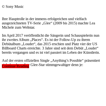
© Sony Music
Ihre Hauptrolle in der immens erfolgreichen und vielfach
ausgezeichneten TV-Serie „Glee“ (2009 bis 2015) machte Lea
Michele zum Weltstar.
Im April 2017 veröffentlicht die Sängerin und Schauspielerin nun
ihr zweites Album „Places“. Es ist der Follow-Up zu ihrem
Debütalbum „Louder“, das 2015 erschien und Platz vier der US
Billboard Charts erreichte. 3 Jahre sind seit dem Debüt „Louder“
bereits vergangen und es ist viel passiert im Leben der Künstlerin.
Auf der ersten offiziellen Single „Anything’s Possible“ präsentiert
sich der ehemalige Glee-Star stimmgewaltiger denn je:
Continue Reading