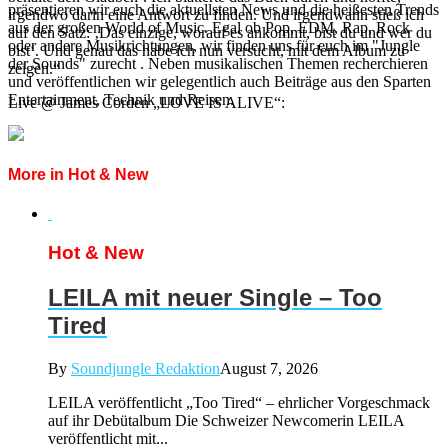
präsentieren wir euch die aktuellsten News und die heißesten Trends
irgendwo darin eine Antwort zu finden. Und irgendwann stieß ich
aus der großen World of Music. Egal ob Pop, EDM, Rap, Rock
auf den Satz: ‚Das einzige, worauf es ankommt, bist du und wer du
oder andere Musikrichtungen, wir finden uns für euch im "Jungle
bist‘. Und genau das habe ich nun versucht, mit dem Album zu
der Sounds" zurecht . Neben musikalischen Themen recherchieren
zeigen.“
und veröffentlichen wir gelegentlich auch Beiträge aus den Sparten
Entertainment, Technik und Reisen.
Live @ James Corden „LOVE IS ALIVE“:
More in Hot & New
Hot & New
LEILA mit neuer Single – Too
Tired
By
Soundjungle Redaktion
August 7, 2026
LEILA veröffentlicht „Too Tired“ – ehrlicher Vorgeschmack
auf ihr Debütalbum Die Schweizer Newcomerin LEILA
veröffentlicht mit...