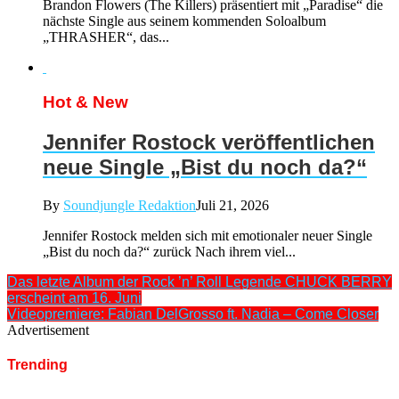
Brandon Flowers (The Killers) präsentiert mit „Paradise“ die
nächste Single aus seinem kommenden Soloalbum
„THRASHER“, das...
Hot & New
Jennifer Rostock veröffentlichen
neue Single „Bist du noch da?“
By
Soundjungle Redaktion
Juli 21, 2026
Jennifer Rostock melden sich mit emotionaler neuer Single
„Bist du noch da?“ zurück Nach ihrem viel...
Das letzte Album der Rock ’n’ Roll Legende CHUCK BERRY
erscheint am 16. Juni
Videopremiere: Fabian DelGrosso ft. Nadia – Come Closer
Advertisement
Trending