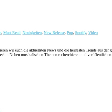
e
,
Must Read
,
Neuigkeiten
,
New Release
,
Pop
,
Spotify
,
Video
ieren wir euch die aktuellsten News und die heißesten Trends aus de
echt . Neben musikalischen Themen recherchieren und veröffentlichen 
e