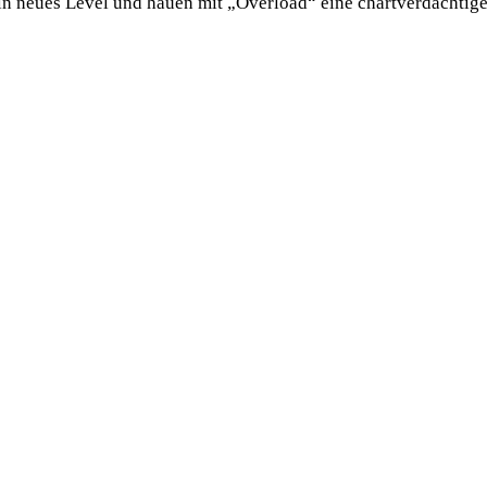
in neues Level und hauen mit „Overload“ eine chartverdächti