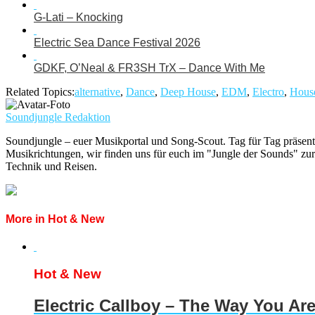
G-Lati – Knocking
Electric Sea Dance Festival 2026
GDKF, O’Neal & FR3SH TrX – Dance With Me
Related Topics:
alternative
,
Dance
,
Deep House
,
EDM
,
Electro
,
Hous
Soundjungle Redaktion
Soundjungle – euer Musikportal und Song-Scout. Tag für Tag präsent
Musikrichtungen, wir finden uns für euch im "Jungle der Sounds" zur
Technik und Reisen.
More in Hot & New
Hot & New
Electric Callboy – The Way You Ar