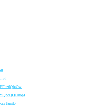
ll
ured
ti5PFbz6QhtOw
OSCAYQboQQHruq4
orzTarnik/