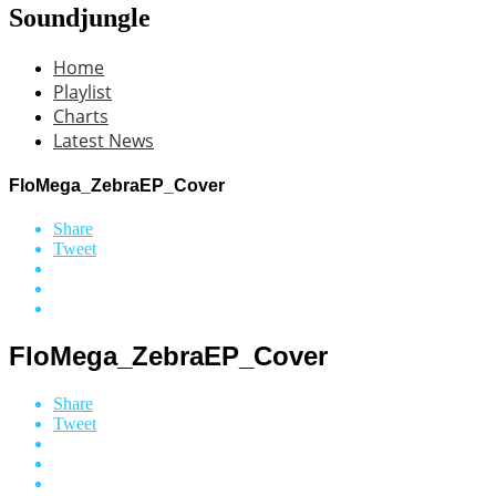
Soundjungle
Home
Playlist
Charts
Latest News
FloMega_ZebraEP_Cover
Share
Tweet
FloMega_ZebraEP_Cover
Share
Tweet