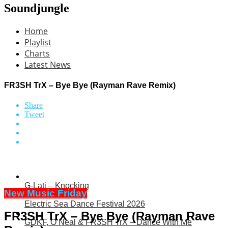
Soundjungle
Home
Playlist
Charts
Latest News
FR3SH TrX – Bye Bye (Rayman Rave Remix)
Share
Tweet
G-Lati – Knocking
New Music Friday
Electric Sea Dance Festival 2026
FR3SH TrX – Bye Bye (Rayman Rave
GDKF, O’Neal & FR3SH TrX – Dance With Me