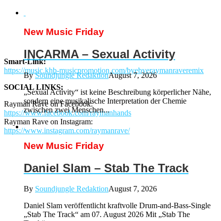
New Music Friday
INCARMA – Sexual Activity
Smart-Link:
https://music.khb-musicpromotion.com/byebyeraymanraveremix
By
Soundjungle Redaktion
August 7, 2026
SOCIAL LINKS:
„Sexual Activity“ ist keine Beschreibung körperlicher Nähe,
sondern eine musikalische Interpretation der Chemie
Rayman Rave on Facebook:
zwischen zwei Menschen...
https://www.facebook.com/raymanhands
Rayman Rave on Instagram:
https://www.instagram.com/raymanrave/
New Music Friday
Daniel Slam – Stab The Track
By
Soundjungle Redaktion
August 7, 2026
Daniel Slam veröffentlicht kraftvolle Drum-and-Bass-Single
„Stab The Track“ am 07. August 2026 Mit „Stab The