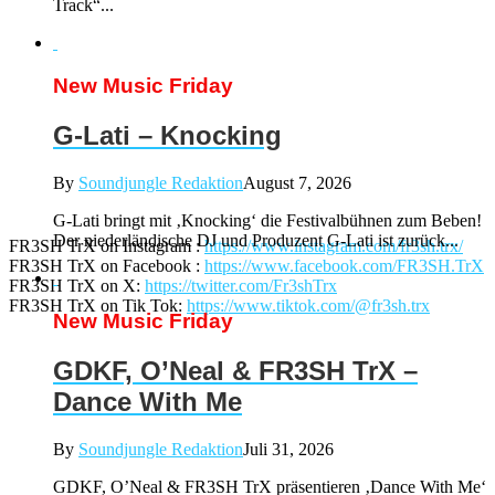
Track“...
New Music Friday
G-Lati – Knocking
By
Soundjungle Redaktion
August 7, 2026
G-Lati bringt mit ‚Knocking‘ die Festivalbühnen zum Beben!
Der niederländische DJ und Produzent G-Lati ist zurück...
FR3SH TrX on Instagram :
https://www.instagram.com/fr3sh.trx/
FR3SH TrX on Facebook :
https://www.facebook.com/FR3SH.TrX
FR3SH TrX on X:
https://twitter.com/Fr3shTrx
FR3SH TrX on Tik Tok:
https://www.tiktok.com/@fr3sh.trx
New Music Friday
GDKF, O’Neal & FR3SH TrX –
Dance With Me
By
Soundjungle Redaktion
Juli 31, 2026
GDKF, O’Neal & FR3SH TrX präsentieren ‚Dance With Me‘