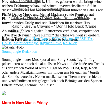
G-Lati – Knocking
November 1996 in Lugansk, Ukraine, geboren wurde, bringt seinen
reichen Erfahrungsschatz und seinen unverwechselbaren Stil in
Electric Sea Dance Festival 2026
diesen Remix ein. Mit Veröffentlichungen auf führenden Labels wie
Planet Dance Music und Mental Madness sowie Remixen auf
GDKF, O’Neal & FR3SH TrX – Dance With Me
Plattformen wie Ultra Music unterstreicht Rayman Rave seinen
fortwährenden Erfolg und sein Händchen für tanzbare Hits.
Ralphy Grey & Craymo – “ Don’t Hold Back (Carpe
Diem)“
Ab sofort auf allen digitalen Plattformen verfügbar, verspricht der
„Bye Bye (Rayman Rave Remix)“ die Clubs weltweit zu erobern
Related Topics:
ClubHits
,
Dance
,
EDM
,
Electro
,
FR3SH Trx
,
und den Fans unvergessliche Nächte zu bescheren.
House
,
MainfloorMagic
,
Rayman Rave
,
RnB-Pop
Soundjungle Redaktion
Soundjungle – euer Musikportal und Song-Scout. Tag für Tag
präsentieren wir euch die aktuellsten News und die heißesten Trends
aus der großen World of Music. Egal ob Pop, EDM, Rap, Rock
oder andere Musikrichtungen, wir finden uns für euch im "Jungle
der Sounds" zurecht . Neben musikalischen Themen recherchieren
und veröffentlichen wir gelegentlich auch Beiträge aus den Sparten
Entertainment, Technik und Reisen.
More in New Music Friday