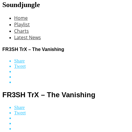
Soundjungle
Home
Playlist
Charts
Latest News
FR3SH TrX – The Vanishing
Share
Tweet
FR3SH TrX – The Vanishing
Share
Tweet