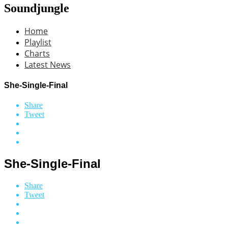
Soundjungle
Home
Playlist
Charts
Latest News
She-Single-Final
Share
Tweet
She-Single-Final
Share
Tweet