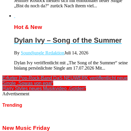
Jennifer Rostock melden sich mit emotionaler neuer Single
„Bist du noch da?“ zurück Nach ihrem viel...
Hot & New
Dylan Ivy – Song of the Summer
By
Soundjungle Redaktion
Juli 14, 2026
Dylan Ivy veröffentlicht mit „The Song of the Summer“ seine
bislang persönlichste Single am 17.07.2026 Mit...
Erfurter Pop-Rock-Band DaS NEUWERK veröffentlicht neue
Single „Sowas von egal“
Harry Styles neues Musikvideo „Golden“
Advertisement
Trending
New Music Friday