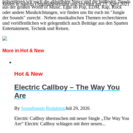
präsentieren wir euch die aktuellsten News und die heißesten Trends
Jahren in nahezu Originalbesetzung und erschien am 23. April 2021
aus der großen World of Music. Egal ob Pop, EDM, Rap, Rock
oder andere Musikrichtungen, wir finden uns für euch im "Jungle
der Sounds" zurecht . Neben musikalischen Themen recherchieren
und veröffentlichen wir gelegentlich auch Beiträge aus den Sparten
Entertainment, Technik und Reisen.
More in Hot & New
Hot & New
Electric Callboy – The Way You
Are
By
Soundjungle Redaktion
Juli 29, 2026
Electric Callboy überraschen mit neuer Single „The Way You
Are“ Electric Callboy schlagen mit ihrer neuen...