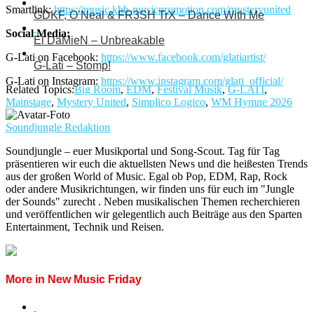
Smartlink:
https://music.khb-musicpromotion.com/mysteryunited
GDKF, O’Neal & FR3SH TrX – Dance With Me
Social Media:
El DaMieN – Unbreakable
G-Lati on Facebook:
https://www.facebook.com/glatiartist/
G-Lati – Stomp!
G-Lati on Instagram:
https://www.instagram.com/glati_official/
Related Topics:
Big Room
,
EDM
,
Festival Musik
,
G-LATI
,
Mainstage
,
Mystery United
,
Simplico Logico
,
WM Hymne 2026
Soundjungle Redaktion
Soundjungle – euer Musikportal und Song-Scout. Tag für Tag
präsentieren wir euch die aktuellsten News und die heißesten Trends
aus der großen World of Music. Egal ob Pop, EDM, Rap, Rock
oder andere Musikrichtungen, wir finden uns für euch im "Jungle
der Sounds" zurecht . Neben musikalischen Themen recherchieren
und veröffentlichen wir gelegentlich auch Beiträge aus den Sparten
Entertainment, Technik und Reisen.
More in New Music Friday