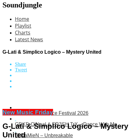
Soundjungle
Home
Playlist
Charts
Latest News
G-Lati & Simplico Logico – Mystery United
Share
Tweet
New Music Friday
Electric Sea Dance Festival 2026
GDKF, O’Neal & FR3SH TrX – Dance With Me
G-Lati & Simplico Logico – Mystery
United
El DaMieN – Unbreakable