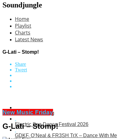
Soundjungle
Home
Playlist
Charts
Latest News
G-Lati – Stomp!
Share
Tweet
New Music Friday
G-Lati – Knocking
Electric Sea Dance Festival 2026
G-Lati – Stomp!
GDKF, O’Neal & FR3SH TrX – Dance With Me