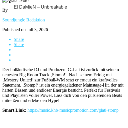
El DaMieN – Unbreakable
By
Soundjungle Redaktion
Published on
Juli 3, 2026
Share
Share
Der holländische DJ und Produzent G-Lati ist zurück mit seinem
neuesten Big Room Track ‚Stomp!‘. Nach seinem Erfolg mit
‚Mystery United‘ zur Fußball-WM setzt er erneut ein kraftvolles
Statement. ‚Stomp!‘ ist ein energiegeladener Mainstage-Hit, der mit
harten Bässen und endloser Energie besticht. Perfekt für Festivals
und Playlisten voller Power. Lass dich von den pulsierenden Beats
mitreißen und erlebe den Hype!
Smart Link:
https://music.khb-musicpromotion.com/glati-stomp