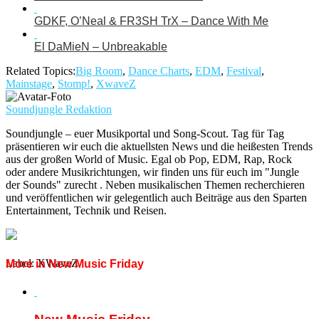
GDKF, O’Neal & FR3SH TrX – Dance With Me
El DaMieN – Unbreakable
Related Topics:
Big Room
,
Dance Charts
,
EDM
,
Festival
,
Mainstage
,
Stomp!
,
XwaveZ
Soundjungle Redaktion
Soundjungle – euer Musikportal und Song-Scout. Tag für Tag
präsentieren wir euch die aktuellsten News und die heißesten Trends
aus der großen World of Music. Egal ob Pop, EDM, Rap, Rock
oder andere Musikrichtungen, wir finden uns für euch im "Jungle
der Sounds" zurecht . Neben musikalischen Themen recherchieren
und veröffentlichen wir gelegentlich auch Beiträge aus den Sparten
Entertainment, Technik und Reisen.
Label: XWaveZ
More in New Music Friday