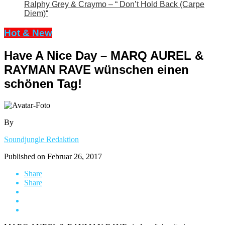
Ralphy Grey & Craymo – “ Don’t Hold Back (Carpe
Diem)“
Hot & New
Have A Nice Day – MARQ AUREL &
RAYMAN RAVE wünschen einen
schönen Tag!
By
Soundjungle Redaktion
Published on
Februar 26, 2017
Share
Share