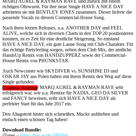
MARQ AUREL & RAYMAN RAVE sind zurück mit einem
richtigen Ohrwurm. Für ihre neue Single HAVE A NICE DAY
arbeiteten sie mit BENTLEY JONES zusammen. Dieser lieferte die
passende Vocals zu diesem Commercial-House Song.
Nach ihren letzten Releases, u.a. ANOTHER DAY und FEEL
ALIVE, welche sich in diversen Charts in den TOP 20 positionieren
konnten, ist es Zeit für eine deutliche Steigerung. So entstand
HAVE A NICE DAY, ein gute Laune Song mit Club-Charakter. Für
das richtige Partyfeeling sorgen, neben dem Club Mix, der amtliche
HandsUp Remix von HANDZUPPERZ sowie der Commercial-
House Remix von PHUNKSTAR.
Auch Newcomer wie SKYDIVER vs. SUNSHINE DJ und
OSKAR JAY aus Polen haben mit ihrem Remix den Weg auf diese
Single gefunden.
Nachdem 2016 für MARQ AUREL & RAYMAN RAVE sehr
Continue Reading
erfolgreich war, wie u.a. Remixe für NADIA, GEO DA SILVER
und FANCY beweisen, reiht sich HAVE A NICE DAY als
perfekter Start für das Jahr 2017 ein.
Den Altagstrott hinter sich schmeißen, Mucke aufdrehen und
einfach einen schönen Tag haben!
Download Bundle:
iTunes –
https://itun.es/de/3tHOhb