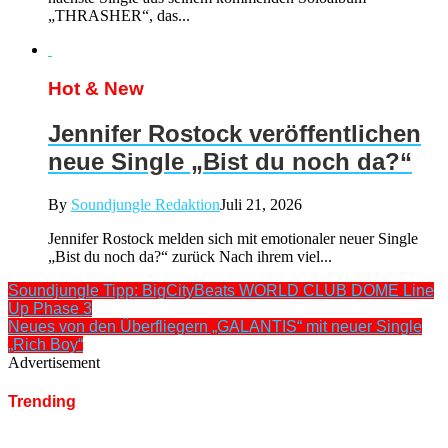
„THRASHER“, das...
Hot & New
Jennifer Rostock veröffentlichen
neue Single „Bist du noch da?“
By
Soundjungle Redaktion
Juli 21, 2026
Jennifer Rostock melden sich mit emotionaler neuer Single
„Bist du noch da?“ zurück Nach ihrem viel...
Soundjungle Tipp: BigCityBeats WORLD CLUB DOME Line
Up Phase 3
Neues von den Überfliegern „GALANTIS“ mit neuer Single
„Rich Boy“
Advertisement
Trending