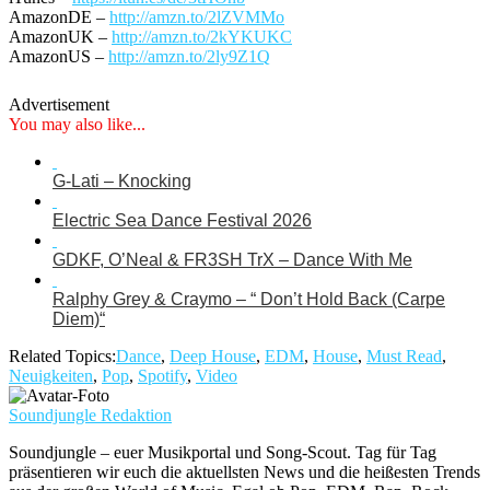
AmazonDE –
http://amzn.to/2lZVMMo
AmazonUK –
http://amzn.to/2kYKUKC
AmazonUS –
http://amzn.to/2ly9Z1Q
Advertisement
You may also like...
G-Lati – Knocking
Electric Sea Dance Festival 2026
GDKF, O’Neal & FR3SH TrX – Dance With Me
Ralphy Grey & Craymo – “ Don’t Hold Back (Carpe
Diem)“
Related Topics:
Dance
,
Deep House
,
EDM
,
House
,
Must Read
,
Neuigkeiten
,
Pop
,
Spotify
,
Video
Soundjungle Redaktion
Soundjungle – euer Musikportal und Song-Scout. Tag für Tag
präsentieren wir euch die aktuellsten News und die heißesten Trends