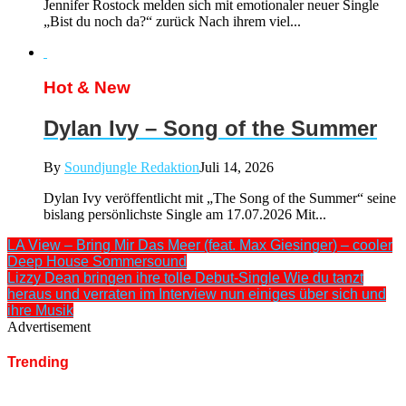
Jennifer Rostock melden sich mit emotionaler neuer Single
„Bist du noch da?“ zurück Nach ihrem viel...
Hot & New
Dylan Ivy – Song of the Summer
By
Soundjungle Redaktion
Juli 14, 2026
Dylan Ivy veröffentlicht mit „The Song of the Summer“ seine
bislang persönlichste Single am 17.07.2026 Mit...
LA View – Bring Mir Das Meer (feat. Max Giesinger) – cooler
Deep House Sommersound
Lizzy Dean bringen ihre tolle Debut-Single Wie du tanzt
heraus und verraten im Interview nun einiges über sich und
ihre Musik
Advertisement
Trending