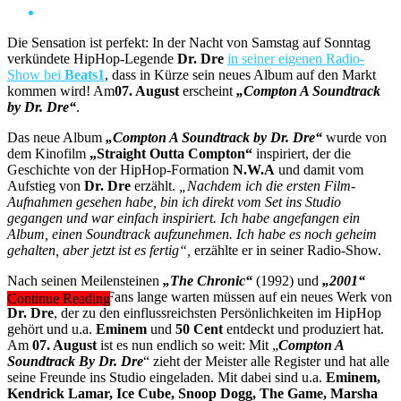
Die Sensation ist perfekt: In der Nacht von Samstag auf Sonntag
verkündete HipHop-Legende
Dr. Dre
in seiner eigenen Radio-
Show bei
Beats1
, dass in Kürze sein neues Album auf den Markt
kommen wird! Am
07. August
erscheint
„Compton A Soundtrack
by Dr. Dre“
.
Das neue Album
„Compton A Soundtrack by Dr. Dre“
wurde von
dem Kinofilm
„Straight Outta Compton“
inspiriert, der die
Geschichte von der HipHop-Formation
N.W.A
und damit vom
Aufstieg von
Dr. Dre
erzählt.
„Nachdem ich die ersten Film-
Aufnahmen gesehen habe, bin ich direkt vom Set ins Studio
gegangen und war einfach inspiriert. Ich habe angefangen ein
Album, einen Soundtrack aufzunehmen. Ich habe es noch geheim
gehalten, aber jetzt ist es fertig“,
erzählte er in seiner Radio-Show.
Nach seinen Meilensteinen
„The Chronic“
(1992) und
„2001“
(1999) haben die Fans lange warten müssen auf ein neues Werk von
Continue Reading
Dr. Dre
, der zu den einflussreichsten Persönlichkeiten im HipHop
gehört und u.a.
Eminem
und
50 Cent
entdeckt und produziert hat.
Am
07. August
ist es nun endlich so weit: Mit „
Compton A
Soundtrack By Dr. Dre
“ zieht der Meister alle Register und hat alle
seine Freunde ins Studio eingeladen. Mit dabei sind u.a.
Eminem,
Kendrick Lamar, Ice Cube, Snoop Dogg, The Game, Marsha