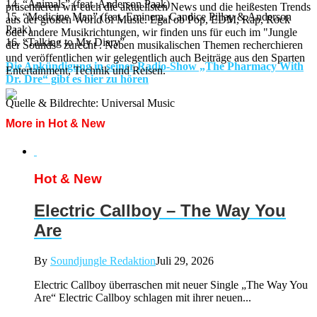
14. “Animals” (feat. Anderson Paak)
präsentieren wir euch die aktuellsten News und die heißesten Trends
15. “Medicine Man” (feat. Eminem, Candice Pillay & Anderson
aus der großen World of Music. Egal ob Pop, EDM, Rap, Rock
Paak)
oder andere Musikrichtungen, wir finden uns für euch im "Jungle
16. “Talking to My Diary”
der Sounds" zurecht . Neben musikalischen Themen recherchieren
und veröffentlichen wir gelegentlich auch Beiträge aus den Sparten
Die Ankündigung in seiner Radio-Show „The Pharmacy With
Entertainment, Technik und Reisen.
Dr. Dre“ gibt es hier zu hören
Quelle & Bildrechte: Universal Music
More in Hot & New
Hot & New
Electric Callboy – The Way You
Are
By
Soundjungle Redaktion
Juli 29, 2026
Electric Callboy überraschen mit neuer Single „The Way You
Are“ Electric Callboy schlagen mit ihrer neuen...