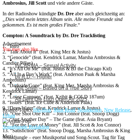
Ambrosius, Jill Scott
und viele andere Gäste.
In der Radioshow kündigte
Dr. Dre
aber auch gleichzeitig an:
„Dies wird mein letztes Album sein. Alle meine Freunde sind
gekommen. Es ist mein großes Finale.
“
Compton: A Soundtrack by Dr. Dre Tracklisting
Advertisement
1. “Intro”
You may also like...
2. “Talk About It” (feat. King Mez & Justus)
3. “Genocide” (feat. Kendrick Lamar, Marsha Ambrosius &
Candice Pillay)
INCARMA – Sexual Activity
4. “It’s All On Me” (feat. Justus & BJ the Chicago Kid)
5. “All In a Day’s Work” (feat. Anderson Paak & Marsha
by R.D. – Higher
Ambrosius)
6. “Darkside/Gone” (feat. King Mez, Marsha Ambrosius &
Will Smith – Based on a True Story
Kendrick Lamar)
7. “Loose Cannons” (feat. Xzibit & COLD 187um)
Ab Geht Die Lutzi Open Air 2025
8. “Issues” (feat. Ice Cube & Anderson Paak)
9. “Deep Water” (feat. Kendrick Lamar & Justus)
Related Topics:
Hip-Hop
,
Must Read
,
Neuigkeiten
,
New Release
,
10. “One Shot One Kill” – Jon Connor (feat. Snoop Dogg)
Urban
11. “Just Another Day” – The Game (feat. Asia Bryant)
12. “For the Love of Money” (feat. Jill Scott & Jon Connor)
Soundjungle Redaktion
13. “Satisfiction” (feat. Snoop Dogg, Marsha Ambrosius & King
Mez)
Soundjungle – euer Musikportal und Song-Scout. Tag für Tag