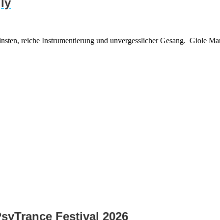
ly
ten, reiche Instrumentierung und unvergesslicher Gesang. ️ Giole Marr
PsyTrance Festival 2026