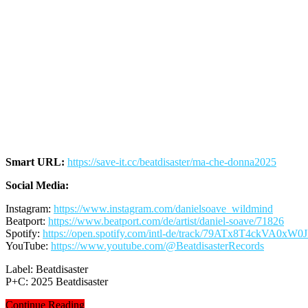
Smart URL:
https://save-it.cc/beatdisaster/ma-che-donna2025
Social Media:
Instagram:
https://www.instagram.com/danielsoave_wildmind
Beatport:
https://www.beatport.com/de/artist/daniel-soave/71826
Spotify:
https://open.spotify.com/intl-de/track/79ATx8T4ckVA0xW0
YouTube:
https://www.youtube.com/@BeatdisasterRecords
Label: Beatdisaster
P+C: 2025 Beatdisaster
Continue Reading