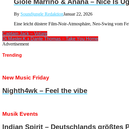
Giole Marrino & Anana – Nice Is Ug
By
Soundjungle Redaktion
Januar 22, 2026
Eine leicht düstere Film-Noir-Atmosphäre, Neo-Swing vom Feins
Captain Jack – Volare
Dj.Master.K x Dante Thomas – Take You Home
Advertisement
Trending
New Music Friday
Nighth4wk – Feel the vibe
Musik Events
Indian Spirit – Deutschlands größtes 