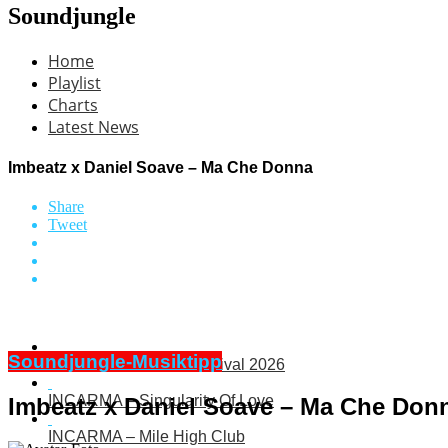
Soundjungle
Home
Playlist
Charts
Latest News
Imbeatz x Daniel Soave – Ma Che Donna
Share
Tweet
Soundjungle-Musiktipp
Electric Sea Dance Festival 2026
INCARMA – Singularity Of Love
Imbeatz x Daniel Soave – Ma Che Don
INCARMA – Mile High Club