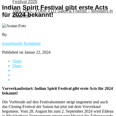
Festival 2026
Indian Spirit Festival gibt erste Acts
Talla 2XLC, YORK x DJ Sakin & Friends – Whispers In
für 2024 bekannt!
The Wind
By
Soundjungle Redaktion
Published on
Januar 22, 2024
Share
Share
Vorverkaufsstart: Indian Spirit Festival gibt erste Acts für 2024
bekannt!
Die Vorfreude auf den Festivalsommer steigt ungemein und auch
das Closing-Festival der Saison hat jetzt mit dem Vorverkauf
begonnen. Vom 28. August bis zum 2. September 2024 wird Eldena
in Mecklenburg-Vorpommern erneut zum Magnet für Zehntausende