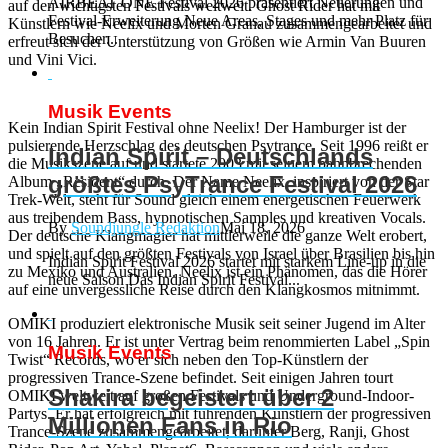
AIRBEAT ONE Festival 2026 präsentiert Neuerungen und
auf den wichtigsten Festivals weltweit. Ghost Rider hat mit
Festival-Erweiterung Neue Areas, Stages und mehr Platz für
Künstlern wie Neelix und Morten Granau zusammengearbeitet und
Besucher...
erfreut sich der Unterstützung von Größen wie Armin Van Buuren
und Vini Vici.
Musik Events
Kein Indian Spirit Festival ohne Neelix! Der Hamburger ist der
pulsierende Herzschlag des deutschen Psytrance. Seit 1996 reißt er
Indian Spirit – Deutschlands
die Musikszene auf und startete 2003 mit seinem bahnbrechenden
größtes PsyTrance Festival 2026
Album „Resident“ durch. Der Name Neelix, inspiriert von der Star
Trek-Welt, steht für Sound gleich einem energetischen Feuerwerk
aus treibendem Bass, hypnotischen Samples und kreativen Vocals.
By
Soundjungle Redaktion
Mai 18, 2026
Der deutsche Klangmagier hat mittlerweile die ganze Welt erobert,
und spielt auf den größten Festivals von Israel über Brasilien bis hin
Indian Spirit Festival 2026 startet mit starkem Line-up in die
zu Mexiko und Australien. Neelix ist ein Phänomen, das die Hörer
neue Saison Das Indian Spirit Festival...
auf eine unvergessliche Reise durch den Klangkosmos mitnimmt.
OMIKI produziert elektronische Musik seit seiner Jugend im Alter
von 16 Jahren. Er ist unter Vertrag beim renommierten Label „Spin
Musik Events
Twist“ Records, wo er sich neben den Top-Künstlern der
progressiven Trance-Szene befindet. Seit einigen Jahren tourt
Shakira begeistert über 2
OMIKI weltweit auf großen Festivals und Underground-Indoor-
Partys. Er hat erfolgreich mit führenden Künstlern der progressiven
Millionen Fans in Rio
Trance-Szene zusammengearbeitet, darunter Berg, Ranji, Ghost