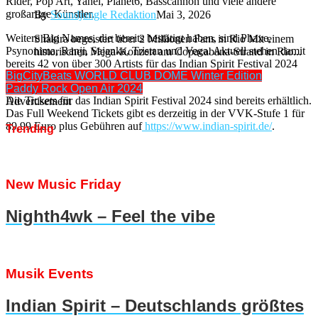
Rider, Pop Art, Yahel, Planet6, Basscannon und viele andere
großartige Künstler.
By
Soundjungle Redaktion
Mai 3, 2026
Weitere Big Names, die bereits bestätigt haben, sind Phaxe,
Shakira begeistert über 2 Millionen Fans in Rio Mit einem
Psynonima, Ranji, Sajanka, Tristan und Vega. Aktuell stehen damit
historischen Mega-Konzert am Copacabana-Strand in Rio...
bereits 42 von über 300 Artists für das Indian Spirit Festival 2024
BigCityBeats WORLD CLUB DOME Winter Edition
fest.
Paddy Rock Open Air 2024
Die Tickets für das Indian Spirit Festival 2024 sind bereits erhältlich.
Advertisement
Das Full Weekend Tickets gibt es derzeitig in der VVK-Stufe 1 für
89,99 Euro plus Gebühren auf
https://www.indian-spirit.de/
.
Trending
New Music Friday
Nighth4wk – Feel the vibe
Musik Events
Indian Spirit – Deutschlands größtes