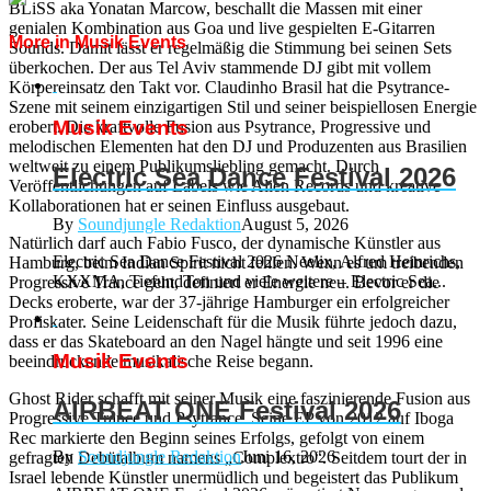
BLiSS aka Yonatan Marcow, beschallt die Massen mit einer
genialen Kombination aus Goa und live gespielten E-Gitarren
More in Musik Events
Sounds. Damit lässt er regelmäßig die Stimmung bei seinen Sets
überkochen. Der aus Tel Aviv stammende DJ gibt mit vollem
Körpereinsatz den Takt vor. Claudinho Brasil hat die Psytrance-
Szene mit seinem einzigartigen Stil und seiner beispiellosen Energie
Musik Events
erobert. Die kraftvolle Fusion aus Psytrance, Progressive und
melodischen Elementen hat den DJ und Produzenten aus Brasilien
weltweit zu einem Publikumsliebling gemacht. Durch
Electric Sea Dance Festival 2026
Veröffentlichungen auf Labels wie Alien Records und kreative
Kollaborationen hat er seinen Einfluss ausgebaut.
By
Soundjungle Redaktion
August 5, 2026
Natürlich darf auch Fabio Fusco, der dynamische Künstler aus
Electric Sea Dance Festival 2026 Neelix, Alfred Heinrichs,
Hamburg, beim Indian Spirit nicht fehlen. Wenn es um treibenden
KXXMA, TiefundTon und viele weitere – Electric Sea...
Progressive Trance geht, definiert er Energie neu. Bevor er die
Decks eroberte, war der 37-jährige Hamburger ein erfolgreicher
Profiskater. Seine Leidenschaft für die Musik führte jedoch dazu,
dass er das Skateboard an den Nagel hängte und seit 1996 eine
Musik Events
beeindruckende musikalische Reise begann.
Ghost Rider schafft mit seiner Musik eine faszinierende Fusion aus
AIRBEAT ONE Festival 2026
Progressive Trance und Psytrance. Seine EP von 2012 auf Iboga
Rec markierte den Beginn seines Erfolgs, gefolgt von einem
By
Soundjungle Redaktion
Juni 16, 2026
gefragten Debütalbum namens „Complextro“. Seitdem tourt der in
Israel lebende Künstler unermüdlich und begeistert das Publikum