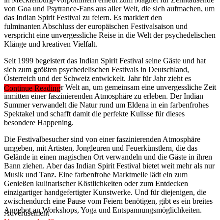
von Goa und Psytrance-Fans aus aller Welt, die sich aufmachen, um
das Indian Spirit Festival zu feiern. Es markiert den
fulminanten Abschluss der europäischen Festivalsaison und
verspricht eine unvergessliche Reise in die Welt der psychedelischen
Klänge und kreativen Vielfalt.
Seit 1999 begeistert das Indian Spirit Festival seine Gäste und hat
sich zum größten psychedelischen Festivals in Deutschland,
Österreich und der Schweiz entwickelt. Jahr für Jahr zieht es
Menschen aus aller Welt an, um gemeinsam eine unvergessliche Zeit
Continue Reading
inmitten einer faszinierenden Atmosphäre zu erleben. Der Indian
Summer verwandelt die Natur rund um Eldena in ein farbenfrohes
Spektakel und schafft damit die perfekte Kulisse für dieses
besondere Happening.
Die Festivalbesucher sind von einer faszinierenden Atmosphäre
umgeben, mit Artisten, Jongleuren und Feuerkünstlern, die das
Gelände in einen magischen Ort verwandeln und die Gäste in ihren
Bann ziehen. Aber das Indian Spirit Festival bietet weit mehr als nur
Musik und Tanz. Eine farbenfrohe Marktmeile lädt ein zum
Genießen kulinarischer Köstlichkeiten oder zum Entdecken
einzigartiger handgefertigter Kunstwerke. Und für diejenigen, die
zwischendurch eine Pause vom Feiern benötigen, gibt es ein breites
Angebot an Workshops, Yoga und Entspannungsmöglichkeiten.
Advertisement