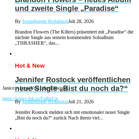
und zweite Single „Paradise“
By
Soundjungle Redaktion
Juli 28, 2026
Brandon Flowers (The Killers) präsentiert mit „Paradise“ die
nächste Single aus seinem kommenden Soloalbum
„THRASHER“, das...
Hot & New
Jennifer Rostock veröffentlichen
neue Single „Bist du noch da?“
Janice – Love You Like I Should
https://janice.lnk.to/FallinUp
By
Soundjungle Redaktion
Juli 21, 2026
Jennifer Rostock melden sich mit emotionaler neuer Single
„Bist du noch da?“ zurück Nach ihrem viel...