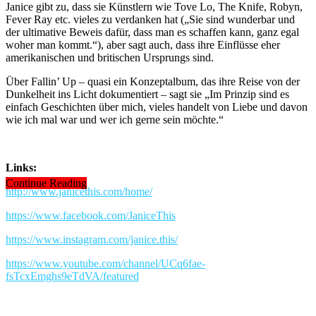
Janice gibt zu, dass sie Künstlern wie Tove Lo, The Knife, Robyn,
Fever Ray etc. vieles zu verdanken hat („Sie sind wunderbar und
der ultimative Beweis dafür, dass man es schaffen kann, ganz egal
woher man kommt.“), aber sagt auch, dass ihre Einflüsse eher
amerikanischen und britischen Ursprungs sind.
Über Fallin’ Up – quasi ein Konzeptalbum, das ihre Reise von der
Dunkelheit ins Licht dokumentiert – sagt sie „Im Prinzip sind es
einfach Geschichten über mich, vieles handelt von Liebe und davon
wie ich mal war und wer ich gerne sein möchte.“
Links:
Continue Reading
http://www.janicethis.com/home/
https://www.facebook.com/JaniceThis
https://www.instagram.com/janice.this/
https://www.youtube.com/channel/UCq6fae-
fsTcxEmghs9eTdVA/featured