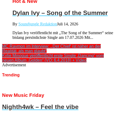
Hot & New
Dylan Ivy – Song of the Summer
By
Soundjungle Redaktion
Juli 14, 2026
Dylan Ivy veröffentlicht mit „The Song of the Summer“ seine
bislang persönlichste Single am 17.07.2026 Mit...
MC Raymon im Interview: „‚Der Chief‘ ist näher an der
Realität, als man glaubt“
Kylie Minogue veröffentlicht erste Single „Dancing“ vom
neuen Album „Golden“ (VÖ: 6.4.2018) + Video
Advertisement
Trending
New Music Friday
Nighth4wk – Feel the vibe