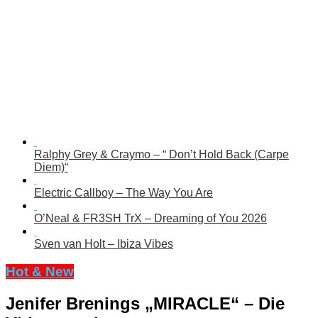
Ralphy Grey & Craymo – “ Don’t Hold Back (Carpe
Diem)“
Electric Callboy – The Way You Are
O’Neal & FR3SH TrX – Dreaming of You 2026
Sven van Holt – Ibiza Vibes
Hot & New
Jenifer Brenings „MIRACLE“ – Die