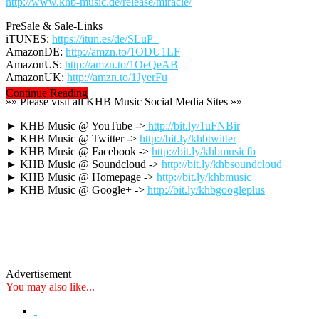
http://www.khb-music.de/release/miracle/
PreSale & Sale-Links
iTUNES:
https://itun.es/de/SLuP_
AmazonDE:
http://amzn.to/1ODU1LF
AmazonUS:
http://amzn.to/1OeQeAB
AmazonUK:
http://amzn.to/1JyerFu
Continue Reading
»» Please visit all KHB Music Social Media Sites »»
► KHB Music @ YouTube ->
http://bit.ly/1uFNBir
► KHB Music @ Twitter ->
http://bit.ly/khbtwitter
► KHB Music @ Facebook ->
http://bit.ly/khbmusicfb
► KHB Music @ Soundcloud ->
http://bit.ly/khbsoundcloud
► KHB Music @ Homepage ->
http://bit.ly/khbmusic
► KHB Music @ Google+ ->
http://bit.ly/khbgoogleplus
Advertisement
You may also like...