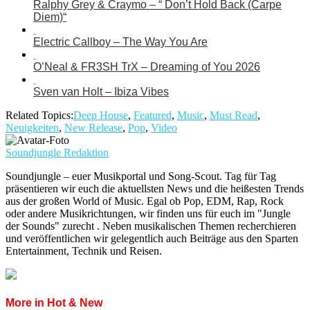
Ralphy Grey & Craymo – “ Don’t Hold Back (Carpe
Diem)“
Electric Callboy – The Way You Are
O’Neal & FR3SH TrX – Dreaming of You 2026
Sven van Holt – Ibiza Vibes
Related Topics:
Deep House
,
Featured
,
Music
,
Must Read
,
Neuigkeiten
,
New Release
,
Pop
,
Video
Soundjungle Redaktion
Soundjungle – euer Musikportal und Song-Scout. Tag für Tag
präsentieren wir euch die aktuellsten News und die heißesten Trends
aus der großen World of Music. Egal ob Pop, EDM, Rap, Rock
oder andere Musikrichtungen, wir finden uns für euch im "Jungle
der Sounds" zurecht . Neben musikalischen Themen recherchieren
und veröffentlichen wir gelegentlich auch Beiträge aus den Sparten
Entertainment, Technik und Reisen.
More in Hot & New