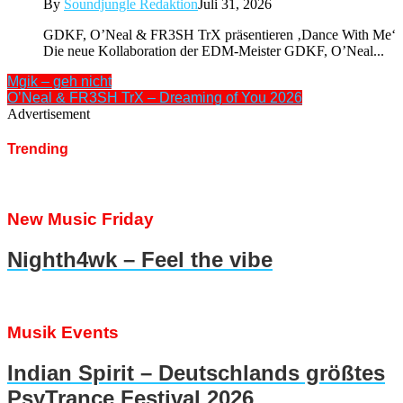
By
Soundjungle Redaktion
Juli 31, 2026
GDKF, O’Neal & FR3SH TrX präsentieren ‚Dance With Me‘
Die neue Kollaboration der EDM-Meister GDKF, O’Neal...
Mgik – geh nicht
O’Neal & FR3SH TrX – Dreaming of You 2026
Advertisement
Trending
New Music Friday
Nighth4wk – Feel the vibe
Musik Events
Indian Spirit – Deutschlands größtes
PsyTrance Festival 2026