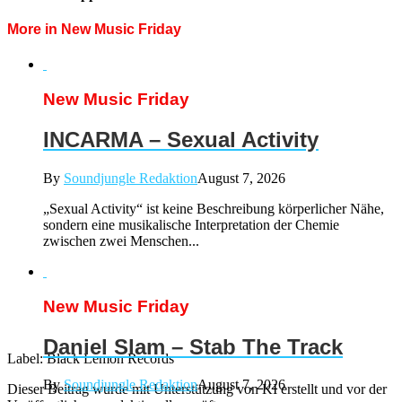
More in New Music Friday
New Music Friday
INCARMA – Sexual Activity
By
Soundjungle Redaktion
August 7, 2026
„Sexual Activity“ ist keine Beschreibung körperlicher Nähe,
sondern eine musikalische Interpretation der Chemie
zwischen zwei Menschen...
New Music Friday
Daniel Slam – Stab The Track
Label: Black Lemon Records
By
Soundjungle Redaktion
August 7, 2026
Dieser Beitrag wurde mit Unterstützung von KI erstellt und vor der