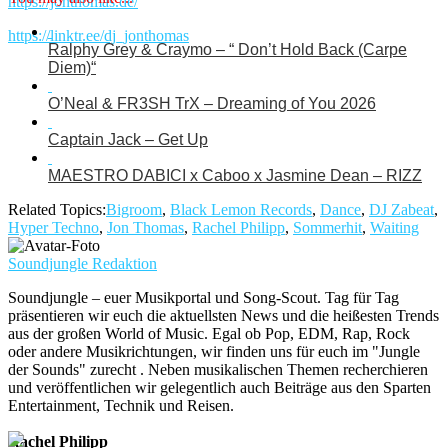
https://jonthomas.de/
https://linktr.ee/dj_jonthomas
Ralphy Grey & Craymo – “ Don’t Hold Back (Carpe
Diem)“
O’Neal & FR3SH TrX – Dreaming of You 2026
Captain Jack – Get Up
MAESTRO DABICI x Caboo x Jasmine Dean – RIZZ
Related Topics:
Bigroom
,
Black Lemon Records
,
Dance
,
DJ Zabeat
,
Hyper Techno
,
Jon Thomas
,
Rachel Philipp
,
Sommerhit
,
Waiting
Soundjungle Redaktion
Soundjungle – euer Musikportal und Song-Scout. Tag für Tag
präsentieren wir euch die aktuellsten News und die heißesten Trends
aus der großen World of Music. Egal ob Pop, EDM, Rap, Rock
oder andere Musikrichtungen, wir finden uns für euch im "Jungle
der Sounds" zurecht . Neben musikalischen Themen recherchieren
und veröffentlichen wir gelegentlich auch Beiträge aus den Sparten
Entertainment, Technik und Reisen.
Rachel Philipp