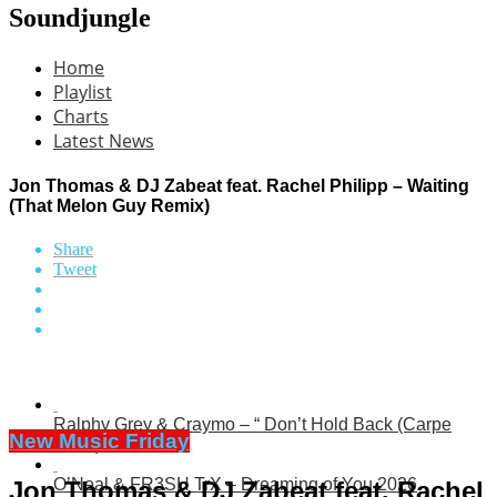
Soundjungle
Home
Playlist
Charts
Latest News
Jon Thomas & DJ Zabeat feat. Rachel Philipp – Waiting
(That Melon Guy Remix)
Share
Tweet
Ralphy Grey & Craymo – “ Don’t Hold Back (Carpe
New Music Friday
Diem)“
O’Neal & FR3SH TrX – Dreaming of You 2026
Jon Thomas & DJ Zabeat feat. Rachel