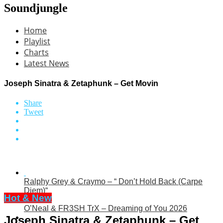
Soundjungle
Home
Playlist
Charts
Latest News
Joseph Sinatra & Zetaphunk – Get Movin
Share
Tweet
Ralphy Grey & Craymo – “ Don’t Hold Back (Carpe
Diem)“
Hot & New
O’Neal & FR3SH TrX – Dreaming of You 2026
Joseph Sinatra & Zetaphunk – Get