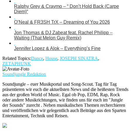
Ralphy Grey & Craymo – “ Don’t Hold Back (Carpe
Diem)“
O’Neal & FR3SH TrX – Dreaming of You 2026
Jon Thomas & DJ Zabeat feat. Rachel Philipp –
Waiting (That Melon Guy Remix)
Jennifer Lopez & Alok – Everything’s Fine
Related Topics:
Dance
,
House
,
JOSEPH SINATRA
,
ZETAPHUNK
Soundjungle Redaktion
Soundjungle – euer Musikportal und Song-Scout. Tag für Tag
präsentieren wir euch die aktuellsten News und die heißesten Trends
aus der großen World of Music. Egal ob Pop, EDM, Rap, Rock
oder andere Musikrichtungen, wir finden uns für euch im "Jungle
der Sounds" zurecht . Neben musikalischen Themen recherchieren
und veröffentlichen wir gelegentlich auch Beiträge aus den Sparten
Entertainment, Technik und Reisen.