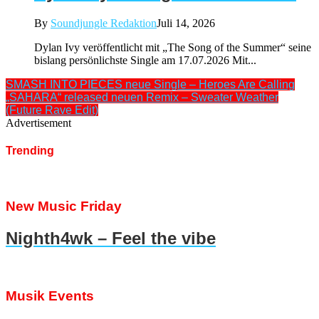
By
Soundjungle Redaktion
Juli 14, 2026
Dylan Ivy veröffentlicht mit „The Song of the Summer“ seine
bislang persönlichste Single am 17.07.2026 Mit...
SMASH INTO PIECES neue Single – Heroes Are Calling
„SAHARA“ released neuen Remix – Sweater Weather
(Future Rave Edit)
Advertisement
Trending
New Music Friday
Nighth4wk – Feel the vibe
Musik Events