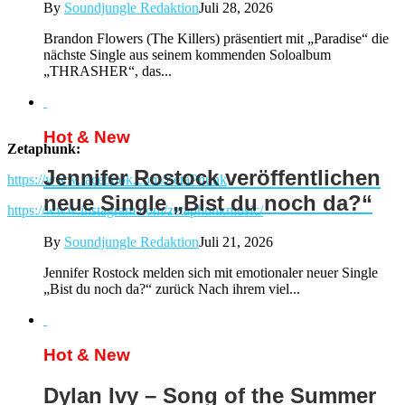
By
Soundjungle Redaktion
Juli 28, 2026
Brandon Flowers (The Killers) präsentiert mit „Paradise“ die
nächste Single aus seinem kommenden Soloalbum
„THRASHER“, das...
Hot & New
Zetaphunk:
Jennifer Rostock veröffentlichen
https://www.facebook.com/ZetaPhunk
neue Single „Bist du noch da?“
https://www.instagram.com/zetaphunkmusic/
By
Soundjungle Redaktion
Juli 21, 2026
Jennifer Rostock melden sich mit emotionaler neuer Single
„Bist du noch da?“ zurück Nach ihrem viel...
Hot & New
Dylan Ivy – Song of the Summer