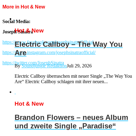
More in Hot & New
Social Media:
Hot & New
Joseph Sinatra
https://www.facebook.com/josephsinatraOffcial
Electric Callboy – The Way You
Are
https://www.instagram.com/josephsinatraofficial/
https://twitter.com/JosephSinatra
By
Soundjungle Redaktion
Juli 29, 2026
Electric Callboy überraschen mit neuer Single „The Way You
Are“ Electric Callboy schlagen mit ihrer neuen...
Hot & New
Brandon Flowers – neues Album
und zweite Single „Paradise“