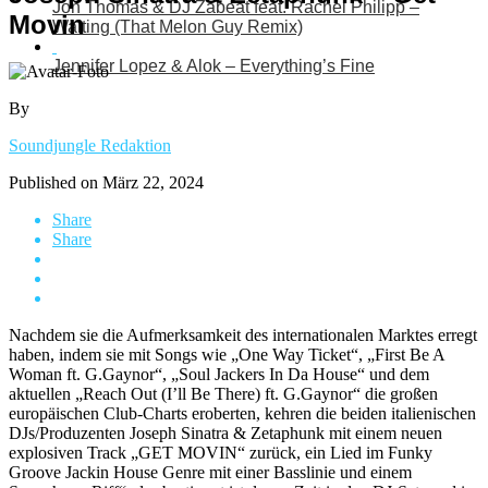
Jon Thomas & DJ Zabeat feat. Rachel Philipp –
Movin
Waiting (That Melon Guy Remix)
Jennifer Lopez & Alok – Everything’s Fine
By
Soundjungle Redaktion
Published on
März 22, 2024
Share
Share
Nachdem sie die Aufmerksamkeit des internationalen Marktes erregt
haben, indem sie mit Songs wie „One Way Ticket“, „First Be A
Woman ft. G.Gaynor“, „Soul Jackers In Da House“ und dem
aktuellen „Reach Out (I’ll Be There) ft. G.Gaynor“ die großen
europäischen Club-Charts eroberten, kehren die beiden italienischen
DJs/Produzenten Joseph Sinatra & Zetaphunk mit einem neuen
explosiven Track „GET MOVIN“ zurück, ein Lied im Funky
Groove Jackin House Genre mit einer Basslinie und einem