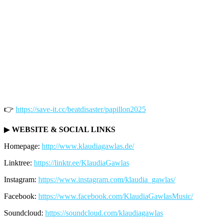
👉
https://save-it.cc/beatdisaster/papillon2025
▶
WEBSITE & SOCIAL LINKS
Homepage:
http://www.klaudiagawlas.de/
Linktree:
https://linktr.ee/KlaudiaGawlas
Instagram:
https://www.instagram.com/klaudia_gawlas/
Facebook:
https://www.facebook.com/KlaudiaGawlasMusic/
Soundcloud:
https://soundcloud.com/klaudiagawlas