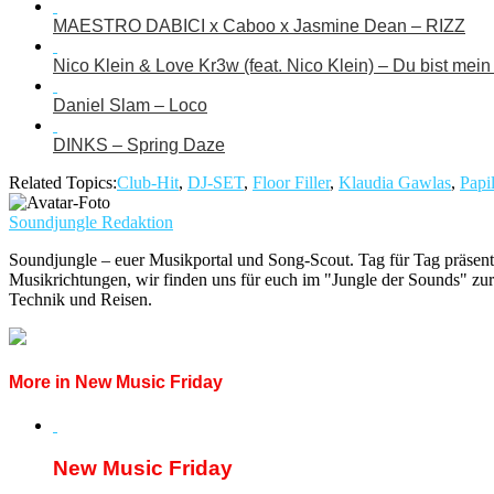
MAESTRO DABICI x Caboo x Jasmine Dean – RIZZ
Nico Klein & Love Kr3w (feat. Nico Klein) – Du bist mei
Daniel Slam – Loco
DINKS – Spring Daze
Related Topics:
Club-Hit
,
DJ-SET
,
Floor Filler
,
Klaudia Gawlas
,
Papi
Soundjungle Redaktion
Soundjungle – euer Musikportal und Song-Scout. Tag für Tag präsent
Musikrichtungen, wir finden uns für euch im "Jungle der Sounds" zur
Technik und Reisen.
More in New Music Friday
New Music Friday