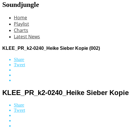
Soundjungle
Home
Playlist
Charts
Latest News
KLEE_PR_k2-0240_Heike Sieber Kopie (002)
Share
Tweet
KLEE_PR_k2-0240_Heike Sieber Kopie 
Share
Tweet