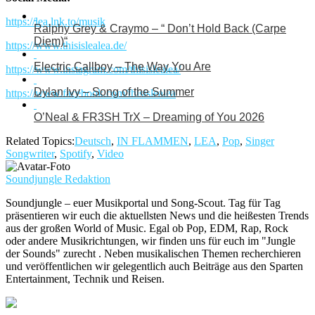
https://lea.lnk.to/musik
Ralphy Grey & Craymo – “ Don’t Hold Back (Carpe
Diem)“
https://www.thisislealea.de/
Electric Callboy – The Way You Are
https://www.instagram.com/thisislealea/
Dylan Ivy – Song of the Summer
https://www.facebook.com/thisislealea
O’Neal & FR3SH TrX – Dreaming of You 2026
Related Topics:
Deutsch
,
IN FLAMMEN
,
LEA
,
Pop
,
Singer
Songwriter
,
Spotify
,
Video
Soundjungle Redaktion
Soundjungle – euer Musikportal und Song-Scout. Tag für Tag
präsentieren wir euch die aktuellsten News und die heißesten Trends
aus der großen World of Music. Egal ob Pop, EDM, Rap, Rock
oder andere Musikrichtungen, wir finden uns für euch im "Jungle
der Sounds" zurecht . Neben musikalischen Themen recherchieren
und veröffentlichen wir gelegentlich auch Beiträge aus den Sparten
Entertainment, Technik und Reisen.