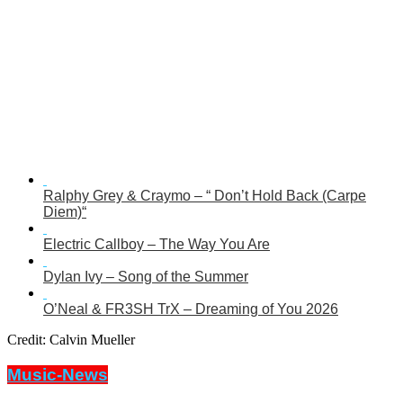
Ralphy Grey & Craymo – “ Don’t Hold Back (Carpe
Diem)“
Electric Callboy – The Way You Are
Dylan Ivy – Song of the Summer
O’Neal & FR3SH TrX – Dreaming of You 2026
Credit: Calvin Mueller
Music-News