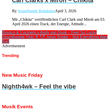
Carl Clarks x Miroh – Chikita
By
Soundjungle Redaktion
April 3, 2026
Mit „Chikita“ veröffentlichen Carl Clark und Miroh am 03.
April 2026 einen Track, der Energie, Attitude...
Boysco & Cocinero x Andy van Dusk – Feel So Lucky
Soundjungle Tipp: R.T.P. neue Single – Not Everything Was
Bad
Advertisement
Trending
New Music Friday
Nighth4wk – Feel the vibe
Musik Events