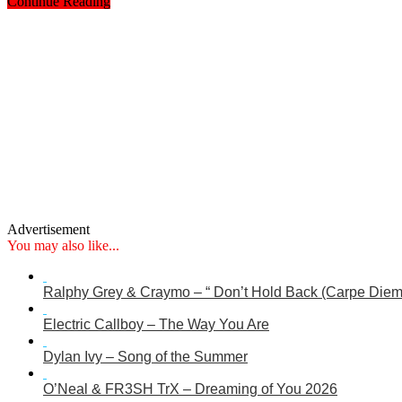
Continue Reading
Advertisement
You may also like...
Ralphy Grey & Craymo – “ Don’t Hold Back (Carpe Diem
Electric Callboy – The Way You Are
Dylan Ivy – Song of the Summer
O’Neal & FR3SH TrX – Dreaming of You 2026