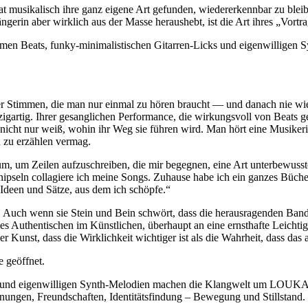
hat musikalisch ihre ganz eigene Art gefunden, wiedererkennbar zu blei
ngerin aber wirklich aus der Masse heraushebt, ist die Art ihres „Vortra
amen Beats, funky-minimalistischen Gitarren-Licks und eigenwilligen
r Stimmen, die man nur einmal zu hören braucht — und danach nie wiede
inzigartig. Ihrer gesanglichen Performance, die wirkungsvoll von Beats 
 nicht nur weiß, wohin ihr Weg sie führen wird. Man hört eine Musikeri
n zu erzählen vermag.
, um Zeilen aufzuschreiben, die mir begegnen, eine Art unterbewusste
seln collagiere ich meine Songs. Zuhause habe ich ein ganzes Bücherb
 Ideen und Sätze, aus dem ich schöpfe.“
 Auch wenn sie Stein und Bein schwört, dass die herausragenden Band
 Authentischen im Künstlichen, überhaupt an eine ernsthafte Leichtig
nst, dass die Wirklichkeit wichtiger ist als die Wahrheit, dass das auth
 geöffnet.
ks und eigenwilligen Synth-Melodien machen die Klangwelt um LOUKAS 
gen, Freundschaften, Identitätsfindung – Bewegung und Stillstand.