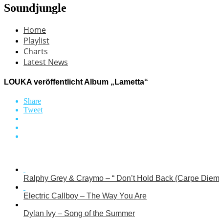
Soundjungle
Home
Playlist
Charts
Latest News
LOUKA veröffentlicht Album „Lametta“
Share
Tweet
Ralphy Grey & Craymo – “ Don’t Hold Back (Carpe Diem
Electric Callboy – The Way You Are
Dylan Ivy – Song of the Summer