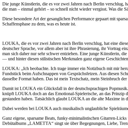
Die junge Künstlerin, die es vor zwei Jahren nach Berlin verschlug, 
die man – einmal gehört – so schnell nicht wieder vergisst. Was die Sä
Diese besondere Art der gesanglichen Performance gepaart mit spars
Schaffensphase zu dem, was es heute ist.
LOUKA, die es vor zwei Jahren nach Berlin verschlug, hat eine diese
deutscher Sprache, vor allem aber ist ihre Phrasierung, ihr Vortrag e
man sich daher nur sehr schwer entziehen. Eine junge Künstlerin, die
— und hinter diesen stilistischen Merkmalen ganz eigene Geschichte
LOUKA: „Ich beobachte. Ich trage immer ein Notizbuch mit mir herum
Fundstück beim Aufschnappen von Gesprächsfetzen. Aus diesen Schnip
dasselbe Format haben. Das ist mein Textschatz, mein Steinbruch der
Damit ist LOUKA ein Glücksfall in der deutschsprachigen Popmusik.
knüpft LOUKA doch an das Emotional-Spielerische, an das Prinzip des
gestanden haben. Tatsächlich glaubt LOUKA an die alte Maxime in der Ku
Dabei werden bei LOUKA auch musikalisch unglaubliche Spielräume
Ganz eigene, sparsame Beats, funky-minimalistischen Gitarren-Lic
Debütalbums „LAMETTA“ singt sie über Begegnungen, Liebe, Trennun