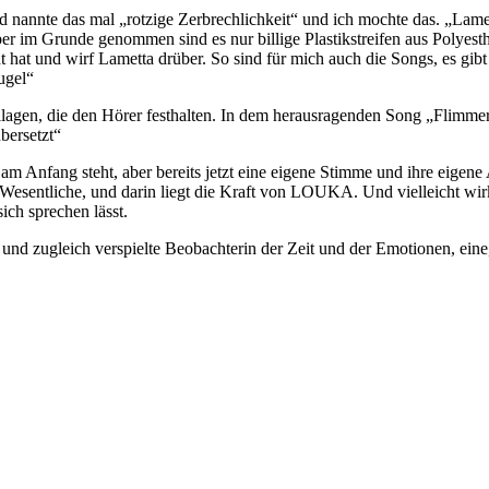
nannte das mal „rotzige Zerbrechlichkeit“ und ich mochte das. „Lametta
ber im Grunde genommen sind es nur billige Plastikstreifen aus Polyest
 hat und wirf Lametta drüber. So sind für mich auch die Songs, es gib
ugel“
gen, die den Hörer festhalten. In dem herausragenden Song „Flimmern“
bersetzt“
t am Anfang steht, aber bereits jetzt eine eigene Stimme und ihre eigen
 Wesentliche, und darin liegt die Kraft von LOUKA. Und vielleicht wir
sich sprechen lässt.
 und zugleich verspielte Beobachterin der Zeit und der Emotionen, eine