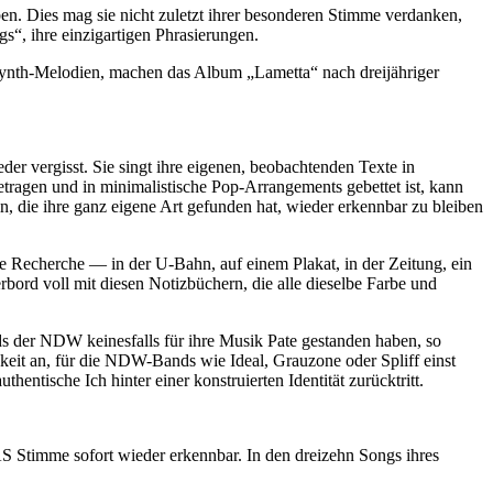
ben. Dies mag sie nicht zuletzt ihrer besonderen Stimme verdanken,
gs“, ihre einzigartigen Phrasierungen.
 Synth-Melodien, machen das Album „Lametta“ nach dreijähriger
r vergisst. Sie singt ihre eigenen, beobachtenden Texte in
getragen und in minimalistische Pop-Arrangements gebettet ist, kann
n, die ihre ganz eigene Art gefunden hat, wieder erkennbar zu bleiben
 Recherche — in der U-Bahn, auf einem Plakat, in der Zeitung, ein
ord voll mit diesen Notizbüchern, die alle dieselbe Farbe und
s der NDW keinesfalls für ihre Musik Pate gestanden haben, so
keit an, für die NDW-Bands wie Ideal, Grauzone oder Spliff einst
entische Ich hinter einer konstruierten Identität zurücktritt.
Stimme sofort wieder erkennbar. In den dreizehn Songs ihres