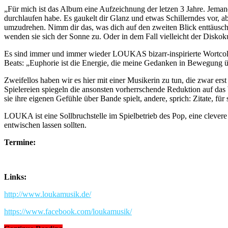
„Für mich ist das Album eine Aufzeichnung der letzen 3 Jahre. Jemand 
durchlaufen habe. Es gaukelt dir Glanz und etwas Schillerndes vor, a
umzudrehen. Nimm dir das, was dich auf den zweiten Blick enttäuscht
wenden sie sich der Sonne zu. Oder in dem Fall vielleicht der Diskok
Es sind immer und immer wieder LOUKAS bizarr-inspirierte Wortcolla
Beats: „Euphorie ist die Energie, die meine Gedanken in Bewegung ü
Zweifellos haben wir es hier mit einer Musikerin zu tun, die zwar ers
Spielereien spiegeln die ansonsten vorherrschende Reduktion auf das
sie ihre eigenen Gefühle über Bande spielt, andere, sprich: Zitate, für 
LOUKA ist eine Sollbruchstelle im Spielbetrieb des Pop, eine clevere
entwischen lassen sollten.
Termine:
Links:
http://www.loukamusik.de/
https://www.facebook.com/loukamusik/