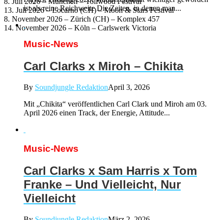
8. Juli 2026 – München – Tollwood Festival
ist als reine Reichweite Die Zeiten, in denen man...
13. Juli 2026 – Locarno (CH) – Moon & Stars Festival
8. November 2026 – Zürich (CH) – Komplex 457
14. November 2026 – Köln – Carlswerk Victoria
Music-News
Carl Clarks x Miroh – Chikita
By
Soundjungle Redaktion
April 3, 2026
Mit „Chikita“ veröffentlichen Carl Clark und Miroh am 03.
April 2026 einen Track, der Energie, Attitude...
Music-News
Carl Clarks x Sam Harris x Tom
Franke – Und Vielleicht, Nur
Vielleicht
By
Soundjungle Redaktion
März 2, 2026