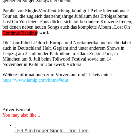
gefeierten Singer-Songwriter*in ein.
Parallel zur Single-Veröffentlichung kündigt LP eine internationale
Tour an, die zugleich das zehnjährige Jubiläum des Erfolgsalbums
Lost On You feiert. Fans dürfen sich auf besondere Konzerte freuen,
bei denen neben neuen Songs auch das komplette Album „Lost On
You“ live performt wird.
Continue Reading
Die Tour führt LP durch Europa und Nordamerika und macht dabei
auch in Deutschland Halt. Geplant sind unter anderem Shows in
Leipzig am 2. Juli in der Parkbühne im Clara-Zetkin-Park, in
München am 8. Juli beim Tollwood Festival sowie am 14.
November in Köln im Carlswerk Victoria.
Weitere Informationen zum Vorverkauf und Tickets unter:
https://www.iamlp.com/home#tour
Advertisement
You may also like...
LEILA mit neuer Single – Too Tired