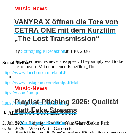
Music-News
VANYRA X öffnen die Tore von
CETRA ONE mit dem Kurzfilm
„The Lost Transmission“
By
Soundjungle Redaktion
Juli 10, 2026
Some frequencies never disappear. They simply wait to be
Social Media:
heard again. Mit dem neuen Kurzfilm „The...
https://www.facebook.com/iamLP
https://www.instagram.com/iamlpofficial
Music-News
https://x.com/iamlp
Playlist Pitching 2026: Qualität
https://soundcloud.com/iamlpmusic
statt Fake Streams
🎸
ALL IS NOT LOST 2026 TOUR:
By
Soundjungle Redaktion
Mai 24, 2026
2. Juli 2026 – Leipzig – Parkbühne im Clara-Zetkin-Park
6. Juli 2026 – Wien (AT) – Gasometer
Playlist Pitching 2026: Warum Qualität wichtiger geworden