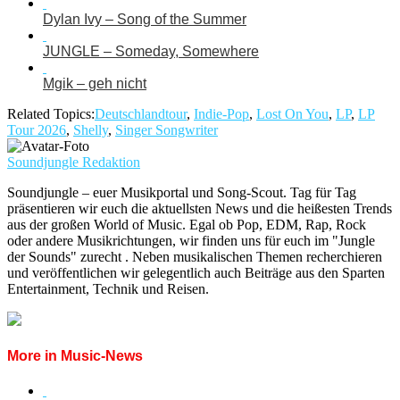
Dylan Ivy – Song of the Summer
JUNGLE – Someday, Somewhere
Mgik – geh nicht
Related Topics:
Deutschlandtour
,
Indie-Pop
,
Lost On You
,
LP
,
LP
Tour 2026
,
Shelly
,
Singer Songwriter
Soundjungle Redaktion
Soundjungle – euer Musikportal und Song-Scout. Tag für Tag
präsentieren wir euch die aktuellsten News und die heißesten Trends
aus der großen World of Music. Egal ob Pop, EDM, Rap, Rock
oder andere Musikrichtungen, wir finden uns für euch im "Jungle
der Sounds" zurecht . Neben musikalischen Themen recherchieren
und veröffentlichen wir gelegentlich auch Beiträge aus den Sparten
Entertainment, Technik und Reisen.
More in Music-News