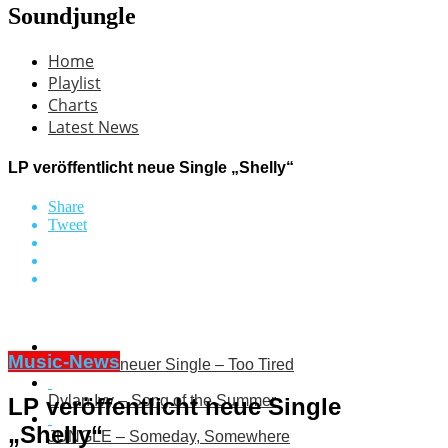
Soundjungle
Home
Playlist
Charts
Latest News
LP veröffentlicht neue Single „Shelly“
Share
Tweet
Music-News
LEILA mit neuer Single – Too Tired
Dylan Ivy – Song of the Summer
LP veröffentlicht neue Single
„Shelly“
JUNGLE – Someday, Somewhere