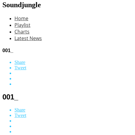
Soundjungle
Home
Playlist
Charts
Latest News
001_
Share
Tweet
001_
Share
Tweet