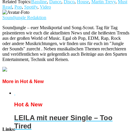
Related Topics:
Bassline
,
Dance
,
Disco
,
House
,
Martin Trevy
,
Must
Read
,
Pop
,
Spotify
,
Video
Soundjungle Redaktion
Soundjungle – euer Musikportal und Song-Scout. Tag für Tag
präsentieren wir euch die aktuellsten News und die heißesten Trends
aus der großen World of Music. Egal ob Pop, EDM, Rap, Rock
oder andere Musikrichtungen, wir finden uns für euch im "Jungle
der Sounds" zurecht . Neben musikalischen Themen recherchieren
und veröffentlichen wir gelegentlich auch Beiträge aus den Sparten
Entertainment, Technik und Reisen.
More in Hot & New
Hot & New
LEILA mit neuer Single – Too
Tired
Links: