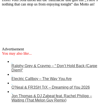
nothing that can stop us from enjoying tonight“ das Motto an!
Advertisement
You may also like...
Ralphy Grey & Craymo – “ Don’t Hold Back (Carpe
Diem)“
Electric Callboy – The Way You Are
O’Neal & FR3SH TrX – Dreaming of You 2026
Jon Thomas & DJ Zabeat feat. Rachel Philipp –
Waiting (That Melon Guy Remix)