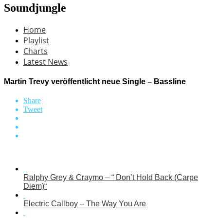
Soundjungle
Home
Playlist
Charts
Latest News
Martin Trevy veröffentlicht neue Single – Bassline
Share
Tweet
Ralphy Grey & Craymo – “ Don’t Hold Back (Carpe
Diem)“
Electric Callboy – The Way You Are