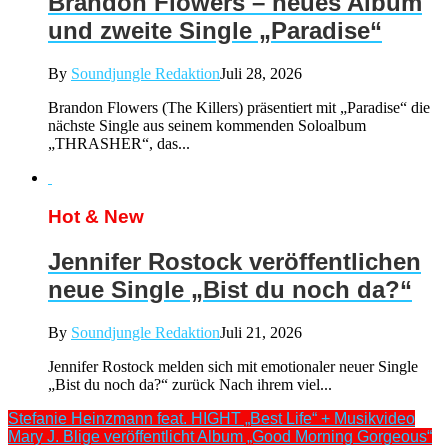
Brandon Flowers – neues Album
und zweite Single „Paradise“
By
Soundjungle Redaktion
Juli 28, 2026
Brandon Flowers (The Killers) präsentiert mit „Paradise“ die
nächste Single aus seinem kommenden Soloalbum
„THRASHER“, das...
Hot & New
Jennifer Rostock veröffentlichen
neue Single „Bist du noch da?“
By
Soundjungle Redaktion
Juli 21, 2026
Jennifer Rostock melden sich mit emotionaler neuer Single
„Bist du noch da?“ zurück Nach ihrem viel...
Stefanie Heinzmann feat. HIGHT „Best Life“ + Musikvideo
Mary J. Blige veröffentlicht Album „Good Morning Gorgeous“