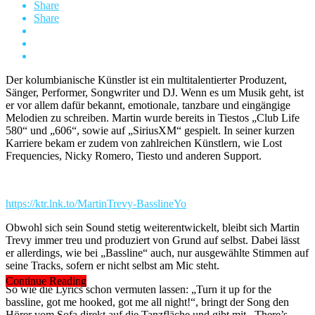
Share
Share
Der kolumbianische Künstler ist ein multitalentierter Produzent,
Sänger, Performer, Songwriter und DJ. Wenn es um Musik geht, ist
er vor allem dafür bekannt, emotionale, tanzbare und eingängige
Melodien zu schreiben. Martin wurde bereits in Tiestos „Club Life
580“ und „606“, sowie auf „SiriusXM“ gespielt. In seiner kurzen
Karriere bekam er zudem von zahlreichen Künstlern, wie Lost
Frequencies, Nicky Romero, Tiesto und anderen Support.
https://ktr.lnk.to/MartinTrevy-BasslineYo
Obwohl sich sein Sound stetig weiterentwickelt, bleibt sich Martin
Trevy immer treu und produziert von Grund auf selbst. Dabei lässt
er allerdings, wie bei „Bassline“ auch, nur ausgewählte Stimmen auf
seine Tracks, sofern er nicht selbst am Mic steht.
Continue Reading
So wie die Lyrics schon vermuten lassen: „Turn it up for the
bassline, got me hooked, got me all night!“, bringt der Song den
Hörer vom Sofa direkt auf die Tanzfläche und gibt mit ,,There’s