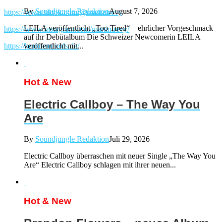
By
Soundjungle Redaktion
August 7, 2026
https://www.tiktok.com/@martintrevy
LEILA veröffentlicht „Too Tired“ – ehrlicher Vorgeschmack
https://www.instagram.com/martintrevy/
auf ihr Debütalbum Die Schweizer Newcomerin LEILA
https://kontorrecords.de/
veröffentlicht mit...
Hot & New
Electric Callboy – The Way You
Are
By
Soundjungle Redaktion
Juli 29, 2026
Electric Callboy überraschen mit neuer Single „The Way You
Are“ Electric Callboy schlagen mit ihrer neuen...
Hot & New