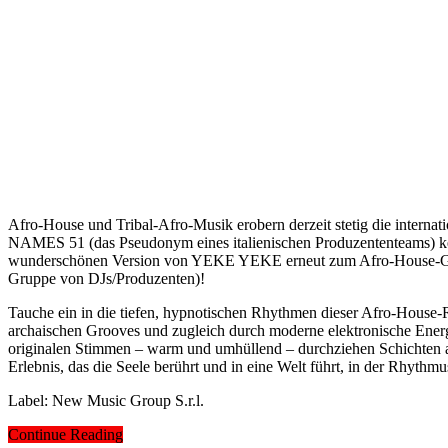
Afro-House und Tribal-Afro-Musik erobern derzeit stetig die interna
NAMES 51 (das Pseudonym eines italienischen Produzententeams) ke
wunderschönen Version von YEKE YEKE erneut zum Afro-House-Gen
Gruppe von DJs/Produzenten)!
Tauche ein in die tiefen, hypnotischen Rhythmen dieser Afro-House-R
archaischen Grooves und zugleich durch moderne elektronische Energi
originalen Stimmen – warm und umhüllend – durchziehen Schichten a
Erlebnis, das die Seele berührt und in eine Welt führt, in der Rhythm
Label: New Music Group S.r.l.
Continue Reading