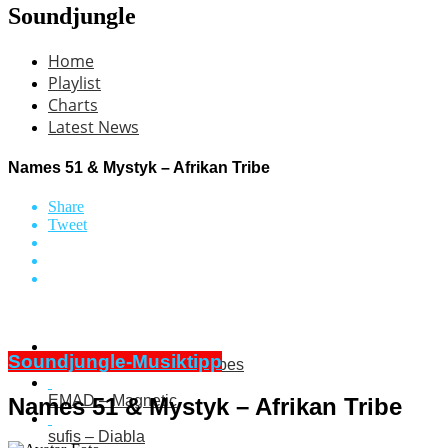
Soundjungle
Home
Playlist
Charts
Latest News
Names 51 & Mystyk – Afrikan Tribe
Share
Tweet
Soundjungle-Musiktipp
Sven van Holt – Ibiza Vibes
EMAD – Magnetic
Names 51 & Mystyk – Afrikan Tribe
sufis – Diabla