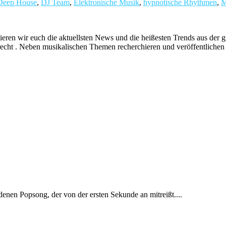
Deep House
,
DJ Team
,
Elektronische Musik
,
hypnotische Rhythmen
,
ieren wir euch die aktuellsten News und die heißesten Trends aus de
echt . Neben musikalischen Themen recherchieren und veröffentlichen 
denen Popsong, der von der ersten Sekunde an mitreißt....