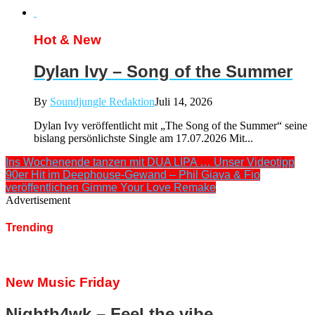
Hot & New
Dylan Ivy – Song of the Summer
By
Soundjungle Redaktion
Juli 14, 2026
Dylan Ivy veröffentlicht mit „The Song of the Summer“ seine
bislang persönlichste Single am 17.07.2026 Mit...
Ins Wochenende tanzen mit DUA LIPA … Unser Videotipp
90er Hit im Deephouse-Gewand – Phil Giava & Fio
veröffentlichen Gimme Your Love Remake
Advertisement
Trending
New Music Friday
Nighth4wk – Feel the vibe