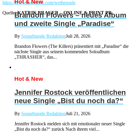
Hot & New
https://www.facebook.com/wethesouls
Quelle:
KATRIN BRAUER – ONLINE & PRINT PR
Brandon Flowers – neues Album
und zweite Single „Paradise“
By
Soundjungle Redaktion
Juli 28, 2026
Brandon Flowers (The Killers) präsentiert mit „Paradise“ die
nächste Single aus seinem kommenden Soloalbum
„THRASHER“, das...
Hot & New
Jennifer Rostock veröffentlichen
neue Single „Bist du noch da?“
By
Soundjungle Redaktion
Juli 21, 2026
Jennifer Rostock melden sich mit emotionaler neuer Single
„Bist du noch da?“ zurück Nach ihrem viel...