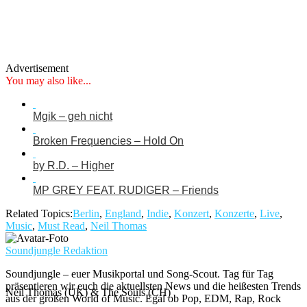
Advertisement
You may also like...
Mgik – geh nicht
Broken Frequencies – Hold On
by R.D. – Higher
MP GREY FEAT. RUDIGER – Friends
Related Topics:
Berlin
,
England
,
Indie
,
Konzert
,
Konzerte
,
Live
,
Music
,
Must Read
,
Neil Thomas
Soundjungle Redaktion
Soundjungle – euer Musikportal und Song-Scout. Tag für Tag
präsentieren wir euch die aktuellsten News und die heißesten Trends
Neil Thomas (UK) & The Souls (CH)
aus der großen World of Music. Egal ob Pop, EDM, Rap, Rock