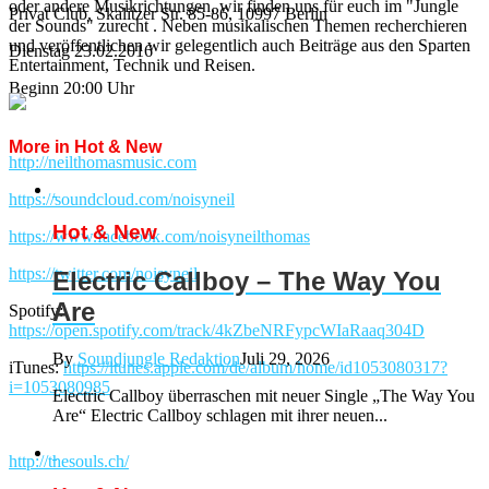
oder andere Musikrichtungen, wir finden uns für euch im "Jungle
Privat Club, Skalitzer Str. 85-86, 10997 Berlin
der Sounds" zurecht . Neben musikalischen Themen recherchieren
und veröffentlichen wir gelegentlich auch Beiträge aus den Sparten
Dienstag 23.02.2016
Entertainment, Technik und Reisen.
Beginn 20:00 Uhr
More in Hot & New
http://neilthomasmusic.com
https://soundcloud.com/noisyneil
Hot & New
https://www.facebook.com/noisyneilthomas
https://twitter.com/noisyneil
Electric Callboy – The Way You
Are
Spotify:
https://open.spotify.com/track/4kZbeNRFypcWIaRaaq304D
By
Soundjungle Redaktion
Juli 29, 2026
iTunes:
https://itunes.apple.com/de/album/home/id1053080317?
i=1053080985
Electric Callboy überraschen mit neuer Single „The Way You
Are“ Electric Callboy schlagen mit ihrer neuen...
http://thesouls.ch/