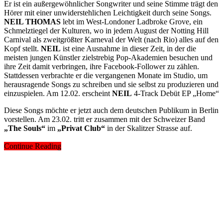
Er ist ein außergewöhnlicher Songwriter und seine Stimme trägt den
Hörer mit einer unwiderstehlichen Leichtigkeit durch seine Songs.
NEIL THOMAS
lebt im West-Londoner Ladbroke Grove, ein
Schmelztiegel der Kulturen, wo in jedem August der Notting Hill
Carnival als zweitgrößter Karneval der Welt (nach Rio) alles auf den
Kopf stellt.
NEIL
ist eine Ausnahme in dieser Zeit, in der die
meisten jungen Künstler zielstrebig Pop-Akademien besuchen und
ihre Zeit damit verbringen, ihre Facebook-Follower zu zählen.
Stattdessen verbrachte er die vergangenen Monate im Studio, um
herausragende Songs zu schreiben und sie selbst zu produzieren und
einzuspielen. Am 12.02. erscheint
NEIL
4-Track Debüt EP „Home“
Diese Songs möchte er jetzt auch dem deutschen Publikum in Berlin
vorstellen. Am 23.02. tritt er zusammen mit der Schweizer Band
„The Souls“
im
„Privat Club“
in der Skalitzer Strasse auf.
Continue Reading