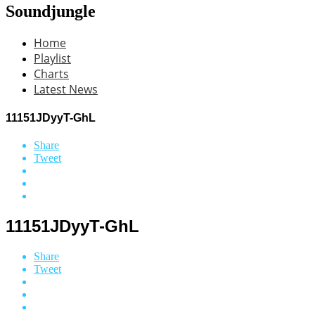
Soundjungle
Home
Playlist
Charts
Latest News
11151JDyyT-GhL
Share
Tweet
11151JDyyT-GhL
Share
Tweet