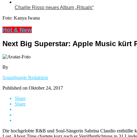
Charlie Risso neues Album „Rituals“
Foto: Kanya Iwana
Hot & New
Next Big Superstar: Apple Music kürt
By
Soundjungle Redaktion
Published on
Oktober 24, 2017
Share
Share
Die hochgelobte R&B und Soul-Sängerin Sabrina Claudio enthüllte kü
Lost. About Time chartete kurz nach er Veröffentlichtung in 31 Lände