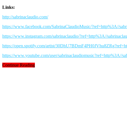
Links:
http://sabrinaclaudio.com/
https://www.facebook.com/SabrinaClaudioMusic/?ref=http%3A//sabr
https://www.instagram.com/sabrinaclaudio/?ref=http%3A//sabrinacla
https://open.spotify.com/artist/30DhU7BDmF4PH0JVhu8ZRg?ref=ht
https://www.youtube.com/user/sabrinaclaudiomusic?ref=http%3A//sa
Continue Reading