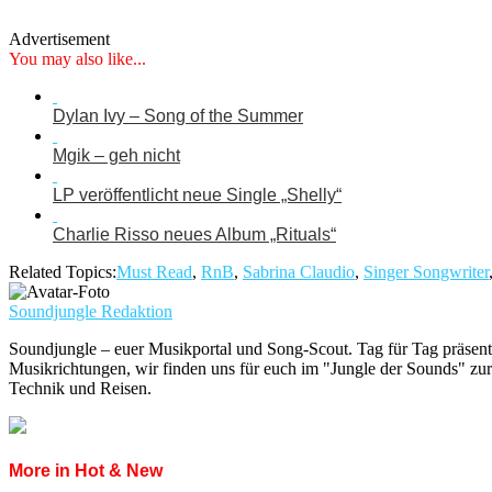
Advertisement
You may also like...
Dylan Ivy – Song of the Summer
Mgik – geh nicht
LP veröffentlicht neue Single „Shelly“
Charlie Risso neues Album „Rituals“
Related Topics:
Must Read
,
RnB
,
Sabrina Claudio
,
Singer Songwriter
Soundjungle Redaktion
Soundjungle – euer Musikportal und Song-Scout. Tag für Tag präsent
Musikrichtungen, wir finden uns für euch im "Jungle der Sounds" zur
Technik und Reisen.
More in Hot & New