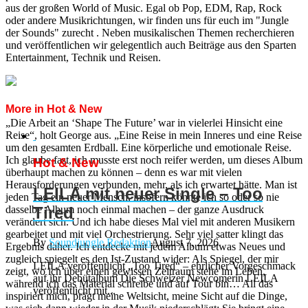
aus der großen World of Music. Egal ob Pop, EDM, Rap, Rock
oder andere Musikrichtungen, wir finden uns für euch im "Jungle
der Sounds" zurecht . Neben musikalischen Themen recherchieren
und veröffentlichen wir gelegentlich auch Beiträge aus den Sparten
Entertainment, Technik und Reisen.
More in Hot & New
„Die Arbeit an ‘Shape The Future’ war in vielerlei Hinsicht eine
Reise“, holt George aus. „Eine Reise in mein Inneres und eine Reise
um den gesamten Erdball. Eine körperliche und emotionale Reise.
Ich glaube fast, ich musste erst noch reifer werden, um dieses Album
Hot & New
überhaupt machen zu können – denn es war mit vielen
Herausforderungen verbunden, mehr, als ich erwartet hätte. Man ist
LEILA mit neuer Single – Too
jeden Tag ein neuer Mensch, insofern könnte ich so oder so nie
dasselbe Album noch einmal machen – der ganze Ausdruck
Tired
verändert sich. Und ich habe dieses Mal viel mit anderen Musikern
gearbeitet und mit viel Orchestrierung. Sehr viel satter klingt das
By
Soundjungle Redaktion
August 7, 2026
Ergebnis daher. Ich entdecke mit jedem Album etwas Neues und
zugleich spiegelt es den Ist-Zustand wider: Als Spiegel, der mir
LEILA veröffentlicht „Too Tired“ – ehrlicher Vorgeschmack
zeigt, wo ich über einen gewissen Zeitraum stehe im Leben,
auf ihr Debütalbum Die Schweizer Newcomerin LEILA
während ich das Material schreibe und auf Tour bin… All das
veröffentlicht mit...
inspiriert mich, prägt meine Weltsicht, meine Sicht auf die Dinge,