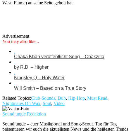
West, Flume) an seine Seite geholt hat.
Advertisement
You may also like...
Chaka Khan veröffentlicht Song – Chakzilla
by R.D. – Higher
Kingsley Q – Holy Water
Will Smith – Based on a True Story
Related Topics:
Club-Sounds
,
Dub
,
Hip-Hop
,
Must Read
,
Nightmares On Wax
,
Soul
,
Video
Soundjungle Redaktion
Soundjungle – euer Musikportal und Song-Scout. Tag für Tag
präsentieren wir euch die aktuellsten News und die heißesten Trends