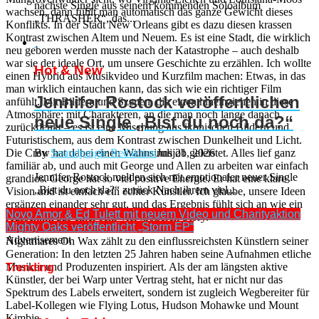
nächste Single aus seinem kommenden Soloalbum
wachsen, dann fühlt man automatisch das ganze Gewicht dieses
„THRASHER“, das...
Konflikts. In der Stadt New Orleans gibt es dazu diesen krassen
Kontrast zwischen Altem und Neuem. Es ist eine Stadt, die wirklich
neu geboren werden musste nach der Katastrophe – auch deshalb
war sie der ideale Ort, um unsere Geschichte zu erzählen. Ich wollte
Hot & New
einen Hybrid aus Musikvideo und Kurzfilm machen: Etwas, in das
man wirklich eintauchen kann, das sich wie ein richtiger Film
Jennifer Rostock veröffentlichen
anfühlt. Mit Bildern und Szenen, die einen hineinziehen in diese
Atmosphäre; mit Charakteren, an die man noch lange danach
neue Single „Bist du noch da?“
zurückdenkt – es ist eine Mischung aus ikonischen Bildern und
Futuristischem, aus dem Kontrast zwischen Dunkelheit und Licht.
By
Soundjungle Redaktion
Juli 21, 2026
Die Crew hat dabei einen Wahnsinnsjob geleistet. Alles lief ganz
familiär ab, und auch mit George und Allen zu arbeiten war einfach
Jennifer Rostock melden sich mit emotionaler neuer Single
grandios. George hat so viel positive Energie. Er hat eine klare
„Bist du noch da?“ zurück Nach ihrem viel...
Vision und ist einfach ein echter Künstler. Ich glaube, unsere Ideen
ergänzen einander sehr gut, und das Ergebnis fühlt sich an wie ein
Novo Amor & Ed Tulett mit neuem Video und Charityaktion
Ausschnitt aus einer sehr viel größeren Story.“
Mighty Oaks veröffentlicht „Storm EP“
Advertisement
Nightmares On Wax zählt zu den einflussreichsten Künstlern seiner
Generation: In den letzten 25 Jahren haben seine Aufnahmen etliche
Musiker und Produzenten inspiriert. Als der am längsten aktive
Trending
Künstler, der bei Warp unter Vertrag steht, hat er nicht nur das
Spektrum des Labels erweitert, sondern ist zugleich Wegbereiter für
Label-Kollegen wie Flying Lotus, Hudson Mohawke und Mount
Kimbie.