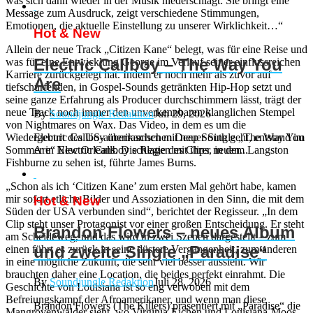
was sich dann wieder in der Musik niederschlägt: Sie bringt eine
Message zum Ausdruck, zeigt verschiedene Stimmungen,
Emotionen, die aktuelle Einstellung zu unserer Wirklichkeit…“
Hot & New
Allein der neue Track „Citizen Kane“ belegt, was für eine Reise und
Electric Callboy – The Way You
was für eine Entwicklung George im Verlauf seiner einflussreichen
Karriere zurückgelegt hat. Indem er noch mehr als zuvor auf
Are
tiefschürfenden, in Gospel-Sounds getränkten Hip-Hop setzt und
seine ganze Erfahrung als Producer durchschimmern lässt, trägt der
neue Track noch immer den unverkennbaren klanglichen Stempel
By
Soundjungle Redaktion
Juli 29, 2026
von Nightmares on Wax. Das Video, in dem es um die
Wiedergeburt des US-amerikanischen Deep South geht, entstand im
Electric Callboy überraschen mit neuer Single „The Way You
Sommer in New Orleans. Die Regie des Clips, in dem Langston
Are“ Electric Callboy schlagen mit ihrer neuen...
Fishburne zu sehen ist, führte James Burns.
„Schon als ich ‘Citizen Kane’ zum ersten Mal gehört habe, kamen
mir sofort etliche Bilder und Assoziationen in den Sinn, die mit dem
Hot & New
Süden der USA verbunden sind“, berichtet der Regisseur. „In dem
Clip steht unser Protagonist vor einer großen Entscheidung. Er steht
Brandon Flowers – neues Album
am Scheideweg, und das wird in zwei Szenen dargestellt – zum
und zweite Single „Paradise“
einen führt es zurück in seine düstere Vergangenheit, zum anderen
in eine mögliche Zukunft, die sehr viel besser aussieht. Wir
brauchten daher eine Location, die beides perfekt einrahmt. Die
By
Soundjungle Redaktion
Juli 28, 2026
Geschichte von Louisiana ist so eng verwoben mit dem
Befreiungskampf der Afroamerikaner, und wenn man diese
Brandon Flowers (The Killers) präsentiert mit „Paradise“ die
Mangrovenwälder sieht, wo Virginia-Eichen und Louisiana-Moos