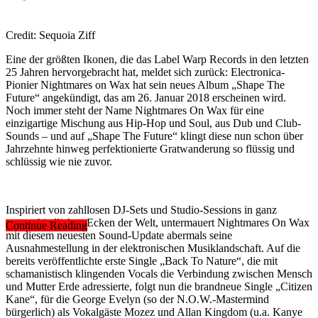
Credit: Sequoia Ziff
Eine der größten Ikonen, die das Label Warp Records in den letzten
25 Jahren hervorgebracht hat, meldet sich zurück: Electronica-
Pionier Nightmares on Wax hat sein neues Album „Shape The
Future“ angekündigt, das am 26. Januar 2018 erscheinen wird.
Noch immer steht der Name Nightmares On Wax für eine
einzigartige Mischung aus Hip-Hop und Soul, aus Dub und Club-
Sounds – und auf „Shape The Future“ klingt diese nun schon über
Jahrzehnte hinweg perfektionierte Gratwanderung so flüssig und
schlüssig wie nie zuvor.
Inspiriert von zahllosen DJ-Sets und Studio-Sessions in ganz
unterschiedlichen Ecken der Welt, untermauert Nightmares On Wax
Continue Reading
mit diesem neuesten Sound-Update abermals seine
Ausnahmestellung in der elektronischen Musiklandschaft. Auf die
bereits veröffentlichte erste Single „Back To Nature“, die mit
schamanistisch klingenden Vocals die Verbindung zwischen Mensch
und Mutter Erde adressierte, folgt nun die brandneue Single „Citizen
Kane“, für die George Evelyn (so der N.O.W.-Mastermind
bürgerlich) als Vokalgäste Mozez und Allan Kingdom (u.a. Kanye