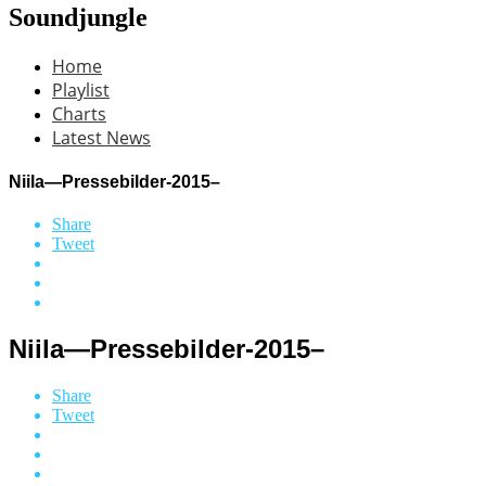
Soundjungle
Home
Playlist
Charts
Latest News
Niila—Pressebilder-2015–
Share
Tweet
Niila—Pressebilder-2015–
Share
Tweet