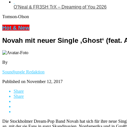
O’Neal & FR3SH TrX – Dreaming of You 2026
Tomson-Olson
Hot & New
Novah mit neuer Single ‚Ghost‘ (feat.
By
Soundjungle Redaktion
Published on
November 12, 2017
Share
Share
Die Stockholmer Dream-Pop Band Novah hat sich für ihre neue Single
an, mit der sie Fans in ganz Skandinavien, Nordamerika und in Groß