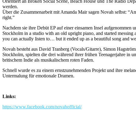
Orientiert an Broken Social Scene, Beach House und The Radio Depar
werden.
Über die Zusammenarbeit mit Amanda Mair sagen Novah selbst: “Amanda 
right.”
Nachdem sie ihre Debüt EP auf einer einsamen Insel aufgenommen und
Stockholm in a studio with an old upright piano, and started messing 
you can actually listen to… but it ended up as a beautiful song and we
Novah besteht aus David Tranberg (Vocals/Gitarre), Simon Hagström R
Stockholm, spielten die drei während ihrer frühen Teenagerjahre in u
britischem Indie als musikalischem roten Faden.
Schnell wurde es zu einem ernstzunehmenden Projekt und ihre melan
Untermalung für emotionale Dramen.
Links:
https://www.facebook.com/novahofficial/