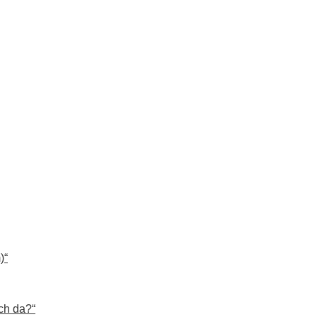
)“
ch da?“