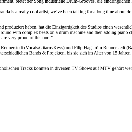
tment, bietet der Song industrielle Drum-Grooves, die eindringliche
is a really cool artist, we’ve been talking for a long time about doin
 produziert haben, hat die Einzigartigkeit des Studios einen wesentl
around with complex beats on a drum machine and then adding piano chor
 are very proud of this one!”
ennerstedt (Vocals/Gitarre/Keys) und Filip Hagström Rennerstedt (Bas
nterschiedlichen Bands & Projekten, bis sie sich im Alter von 15 Jahre
cholischen Tracks konnten in diversen TV-Shows auf MTV gehört werden