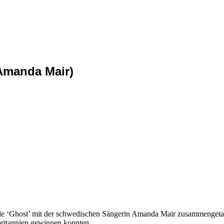
 Amanda Mair)
 ‘Ghost’ mit der schwedischen Sängerin Amanda Mair zusammengetan. D
britannien gewinnen konnten.