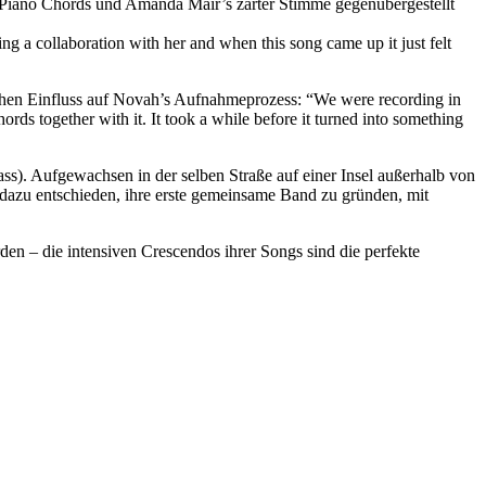
n Piano Chords und Amanda Mair’s zarter Stimme gegenübergestellt
g a collaboration with her and when this song came up it just felt
ichen Einfluss auf Novah’s Aufnahmeprozess: “We were recording in
ds together with it. It took a while before it turned into something
s). Aufgewachsen in der selben Straße auf einer Insel außerhalb von
n dazu entschieden, ihre erste gemeinsame Band zu gründen, mit
 – die intensiven Crescendos ihrer Songs sind die perfekte