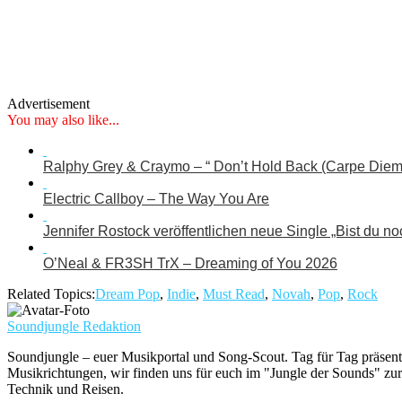
Advertisement
You may also like...
Ralphy Grey & Craymo – “ Don’t Hold Back (Carpe Diem
Electric Callboy – The Way You Are
Jennifer Rostock veröffentlichen neue Single „Bist du no
O’Neal & FR3SH TrX – Dreaming of You 2026
Related Topics:
Dream Pop
,
Indie
,
Must Read
,
Novah
,
Pop
,
Rock
Soundjungle Redaktion
Soundjungle – euer Musikportal und Song-Scout. Tag für Tag präsent
Musikrichtungen, wir finden uns für euch im "Jungle der Sounds" zur
Technik und Reisen.