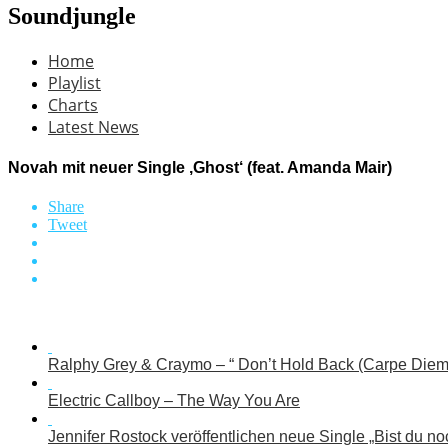
Soundjungle
Home
Playlist
Charts
Latest News
Novah mit neuer Single ‚Ghost‘ (feat. Amanda Mair)
Share
Tweet
Ralphy Grey & Craymo – “ Don’t Hold Back (Carpe Diem
Electric Callboy – The Way You Are
Jennifer Rostock veröffentlichen neue Single „Bist du no