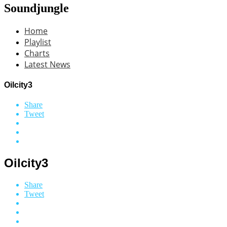
Soundjungle
Home
Playlist
Charts
Latest News
Oilcity3
Share
Tweet
Oilcity3
Share
Tweet