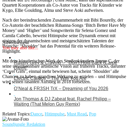
Quartett Kooperationen als Co-Autor von Tracks für Künstler wie
Kygo, Ellie Goulding, Alma und Steve Aoki aufweisen.
Nach der beeindruckenden Zusammenarbeit mit Bibi Bourelly, der
Co-Autorin der beachtlichen Rihanna-Songs ‘Bitch Better Have My
Money’ und ‘Higher’ und Songwriterin für Selena Gomez und
Camila Cabello, beweist Hitimpulse seine Dynamik erneut mit
einigen der dynamischsten und meistgeschätzten Talenten der
Advertisement
Branche: ‘Shoulder’ hat das Potential für ein weiteres Release-
You may also like...
Highlight.
Mit dem künstlerischen Werk des Straßenkünstlers Jimmy C, der
Ralphy Grey & Craymo – “ Don’t Hold Back (Carpe
seine unverkennbare artistische Vision auf früheren Tracks, darunter
Diem)“
‘Cover Girls’, einmal mehr bewiesen hat, scheint ‘Shoulder’ alle
Chancen zu haben, grandiose Wirkung zu erzielen – und Hitimpulse
Electric Callboy – The Way You Are
wird seinen rasanten Aufstieg in 2018 fortsetzen.
O’Neal & FR3SH TrX – Dreaming of You 2026
Jon Thomas & DJ Zabeat feat. Rachel Philipp –
Waiting (That Melon Guy Remix)
Related Topics:
Dance
,
Hitimpulse
,
Must Read
,
Pop
Soundjungle Redaktion