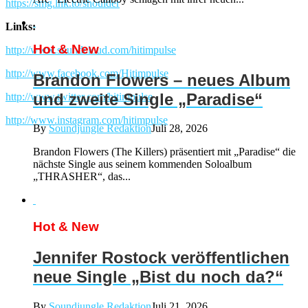
https://smg.lnk.to/shoulder
Links:
Hot & New
http://
www.soundcloud.com/hitimpulse
http://www.facebook.com/Hitimpulse
Brandon Flowers – neues Album
und zweite Single „Paradise“
http://www.twitter.com/hitimpulse
http://www.instagram.com/hitimpulse
By
Soundjungle Redaktion
Juli 28, 2026
Brandon Flowers (The Killers) präsentiert mit „Paradise“ die
nächste Single aus seinem kommenden Soloalbum
„THRASHER“, das...
Hot & New
Jennifer Rostock veröffentlichen
neue Single „Bist du noch da?“
By
Soundjungle Redaktion
Juli 21, 2026