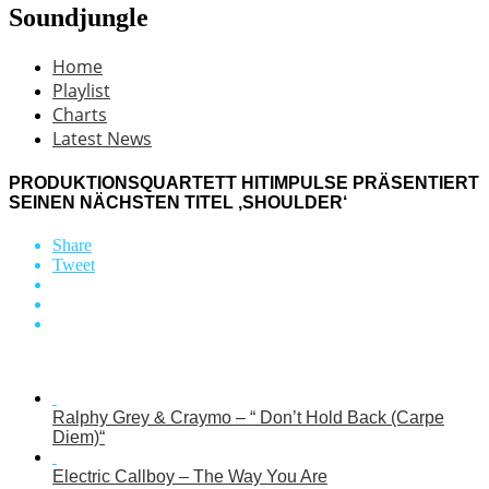
Soundjungle
Home
Playlist
Charts
Latest News
PRODUKTIONSQUARTETT HITIMPULSE PRÄSENTIERT
SEINEN NÄCHSTEN TITEL ‚SHOULDER‘
Share
Tweet
Ralphy Grey & Craymo – “ Don’t Hold Back (Carpe
Diem)“
Electric Callboy – The Way You Are