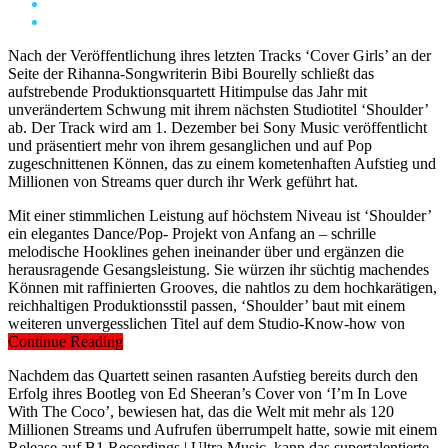
Nach der Veröffentlichung ihres letzten Tracks ‘Cover Girls’ an der
Seite der Rihanna-Songwriterin Bibi Bourelly schließt das
aufstrebende Produktionsquartett Hitimpulse das Jahr mit
unverändertem Schwung mit ihrem nächsten Studiotitel ‘Shoulder’
ab. Der Track wird am 1. Dezember bei Sony Music veröffentlicht
und präsentiert mehr von ihrem gesanglichen und auf Pop
zugeschnittenen Können, das zu einem kometenhaften Aufstieg und
Millionen von Streams quer durch ihr Werk geführt hat.
Mit einer stimmlichen Leistung auf höchstem Niveau ist ‘Shoulder’
ein elegantes Dance/Pop- Projekt von Anfang an – schrille
melodische Hooklines gehen ineinander über und ergänzen die
herausragende Gesangsleistung. Sie würzen ihr süchtig machendes
Können mit raffinierten Grooves, die nahtlos zu dem hochkarätigen,
reichhaltigen Produktionsstil passen, ‘Shoulder’ baut mit einem
weiteren unvergesslichen Titel auf dem Studio-Know-how von
Hitimpulse auf.
Continue Reading
Nachdem das Quartett seinen rasanten Aufstieg bereits durch den
Erfolg ihres Bootleg von Ed Sheeran’s Cover von ‘I’m In Love
With The Coco’, bewiesen hat, das die Welt mit mehr als 120
Millionen Streams und Aufrufen überrumpelt hatte, sowie mit einem
Release auf B1 Recordings | Ultra Music, kann das supertalentierte