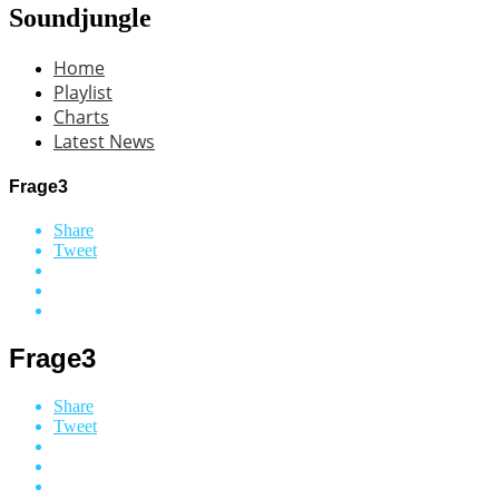
Soundjungle
Home
Playlist
Charts
Latest News
Frage3
Share
Tweet
Frage3
Share
Tweet