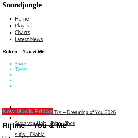
Soundjungle
Home
Playlist
Charts
Latest News
Riitme – You & Me
Share
Tweet
New Music Friday
O’Neal & FR3SH TrX – Dreaming of You 2026
Sven van Holt – Ibiza Vibes
Riitme – You & Me
sufis – Diabla