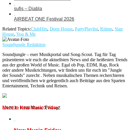
sufis – Diabla
AIRBEAT ONE Festival 2026
Related Topics:
ClubHits
,
Deep House
,
PartyPlaylist
,
Riitme
,
Slap
House
,
You & Me
Soundjungle Redaktion
Soundjungle – euer Musikportal und Song-Scout. Tag für Tag
präsentieren wir euch die aktuellsten News und die heißesten Trends
aus der großen World of Music. Egal ob Pop, EDM, Rap, Rock
oder andere Musikrichtungen, wir finden uns für euch im "Jungle
der Sounds" zurecht . Neben musikalischen Themen recherchieren
und veröffentlichen wir gelegentlich auch Beiträge aus den Sparten
Entertainment, Technik und Reisen.
More in New Music Friday
LABEL: KHB Music/XWaveZ