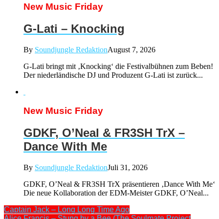
New Music Friday
G-Lati – Knocking
By
Soundjungle Redaktion
August 7, 2026
G-Lati bringt mit ‚Knocking‘ die Festivalbühnen zum Beben!
Der niederländische DJ und Produzent G-Lati ist zurück...
New Music Friday
GDKF, O’Neal & FR3SH TrX –
Dance With Me
By
Soundjungle Redaktion
Juli 31, 2026
GDKF, O’Neal & FR3SH TrX präsentieren ‚Dance With Me‘
Die neue Kollaboration der EDM-Meister GDKF, O’Neal...
Captain Jack – Long Long Time Ago
Alice Francis – Stung by a Bee (The Soulmate Project