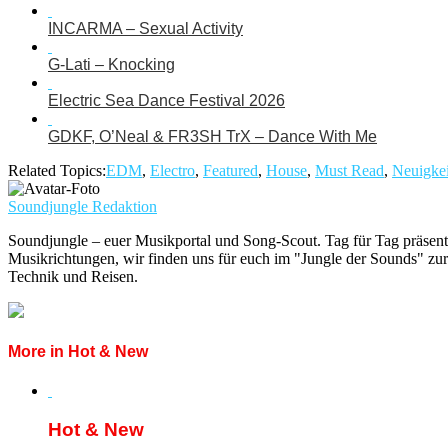
INCARMA – Sexual Activity
G-Lati – Knocking
Electric Sea Dance Festival 2026
GDKF, O’Neal & FR3SH TrX – Dance With Me
Related Topics:
EDM
,
Electro
,
Featured
,
House
,
Must Read
,
Neuigkei
Soundjungle Redaktion
Soundjungle – euer Musikportal und Song-Scout. Tag für Tag präsent
Musikrichtungen, wir finden uns für euch im "Jungle der Sounds" zur
Technik und Reisen.
More in Hot & New
Hot & New