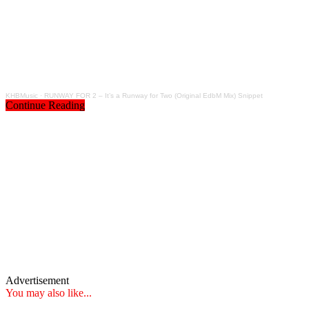
KHBMusic
·
RUNWAY FOR 2 – It’s a Runway for Two (Original EdbM Mix) Snippet
Continue Reading
Advertisement
You may also like...