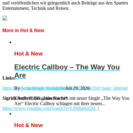
und veröffentlichen wir gelegentlich auch Beiträge aus den Sparten
Entertainment, Technik und Reisen.
More in Hot & New
Hot & New
Electric Callboy – The Way You
Are
Links:
https://www.facebook.com/pg/thisissigrid/about/?ref=page_internal
By
Soundjungle Redaktion
Juli 29, 2026
Sigrids Auftritt bei „Inas Nacht“
Electric Callboy überraschen mit neuer Single „The Way You
Are“ Electric Callboy schlagen mit ihrer neuen...
https://www.youtube.com/watch?v=L8MukbxDd_I
Hot & New