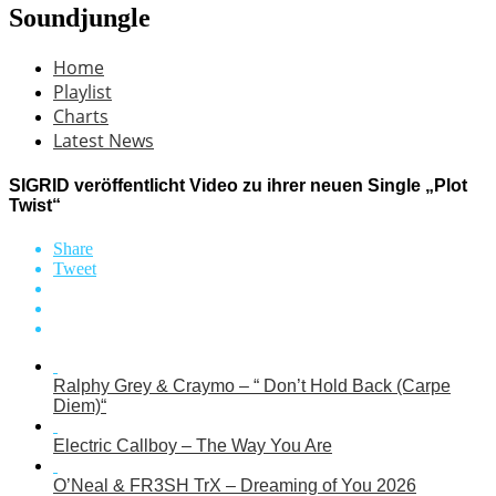
Soundjungle
Home
Playlist
Charts
Latest News
SIGRID veröffentlicht Video zu ihrer neuen Single „Plot
Twist“
Share
Tweet
Ralphy Grey & Craymo – “ Don’t Hold Back (Carpe
Diem)“
Electric Callboy – The Way You Are
O’Neal & FR3SH TrX – Dreaming of You 2026