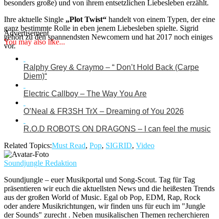
besonders große) und von ihrem entsetzlichen Liebesleben erzählt.
Ihre aktuelle Single
„Plot Twist“
handelt von einem Typen, der eine
ganz bestimmte Rolle in eben jenem Liebesleben spielte. Sigrid
Advertisement
gehört zu den spannendsten Newcomern und hat 2017 noch einiges
You may also like...
vor.
Ralphy Grey & Craymo – “ Don’t Hold Back (Carpe
Diem)“
Electric Callboy – The Way You Are
O’Neal & FR3SH TrX – Dreaming of You 2026
R.O.D ROBOTS ON DRAGONS – I can feel the music
Related Topics:
Must Read
,
Pop
,
SIGRID
,
Video
Soundjungle Redaktion
Soundjungle – euer Musikportal und Song-Scout. Tag für Tag
präsentieren wir euch die aktuellsten News und die heißesten Trends
aus der großen World of Music. Egal ob Pop, EDM, Rap, Rock
oder andere Musikrichtungen, wir finden uns für euch im "Jungle
der Sounds" zurecht . Neben musikalischen Themen recherchieren