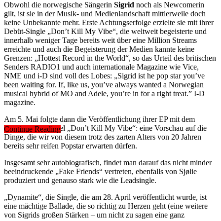
Obwohl die norwegische Sängerin
Sigrid
noch als Newcomerin
gilt, ist sie in der Musik- und Medienlandschaft mittlerweile doch
keine Unbekannte mehr. Erste Achtungserfolge erzielte sie mit ihrer
Debüt-Single „Don’t Kill My Vibe“, die weltweit begeisterte und
innerhalb weniger Tage bereits weit über eine Million Streams
erreichte und auch die Begeisterung der Medien kannte keine
Grenzen: „Hottest Record in the World“, so das Urteil des britischen
Senders RADIO1 und auch internationale Magazine wie Vice,
NME und i-D sind voll des Lobes: „Sigrid ist he pop star you’ve
been waiting for. If, like us, you’ve always wanted a Norwegian
musical hybrid of MO and Adele, you’re in for a right treat.” I-D
magazine.
Am 5. Mai folgte dann die Veröffentlichung ihrer EP mit dem
gleichnamigen Titel „Don’t Kill My Vibe“: eine Vorschau auf die
Continue Reading
Dinge, die wir von diesem trotz des zarten Alters von 20 Jahren
bereits sehr reifen Popstar erwarten dürfen.
Insgesamt sehr autobiografisch, findet man darauf das nicht minder
beeindruckende „Fake Friends“ vertreten, ebenfalls von Sjølie
produziert und genauso stark wie die Leadsingle.
„Dynamite“, die Single, die am 28. April veröffentlicht wurde, ist
eine mächtige Ballade, die so richtig zu Herzen geht (eine weitere
von Sigrids großen Stärken – um nicht zu sagen eine ganz