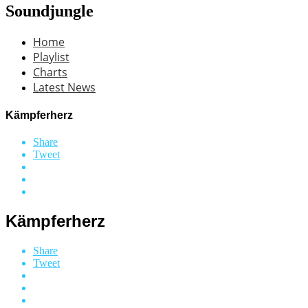
Soundjungle
Home
Playlist
Charts
Latest News
Kämpferherz
Share
Tweet
Kämpferherz
Share
Tweet