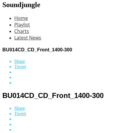
Soundjungle
Home
Playlist
Charts
Latest News
BU014CD_CD_Front_1400-300
Share
Tweet
BU014CD_CD_Front_1400-300
Share
Tweet