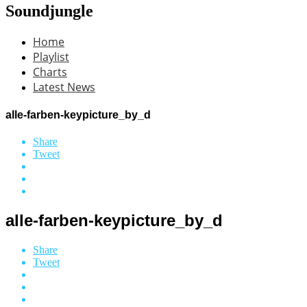
Soundjungle
Home
Playlist
Charts
Latest News
alle-farben-keypicture_by_d
Share
Tweet
alle-farben-keypicture_by_d
Share
Tweet